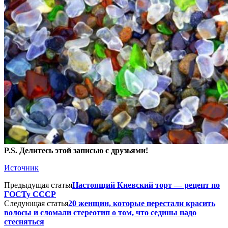
P.S. Делитесь этой записью с друзьями!
Источник
Предыдущая статья
Настоящий Киевский торт — рецепт по
ГОСТу СССР
Следующая статья
20 женщин, которые перестали красить
волосы и сломали стереотип о том, что седины надо
стесняться