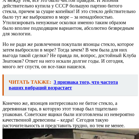
А между тем, все это было чистой правдой. И Япония
действительно купила у СССР большую партию битого
стекла, причем за сущие копейки! И это стекло действительно
было тут же выброшено в море – за ненадобностью.
Утилизировать ненужные осколки именно таким образом
было вполне подходящим вариантом, абсолютно безвредным
для экологии.
Но не ради же развлечения покупали японцы стекло, которое
затем выбросили в море? Тогда зачем? В чем была для них
выгода такой сделки? Не правда ли, вопрос, достойный Клуба
Знатоков? Ответ на него искали долгие годы. И сегодня,
много лет спустя, он все-таки нашелся.
ЧИТАТЬ ТАКЖЕ:
3 признака того, что частота
ваших вибраций возрастает
Конечно же, японцев интересовало не битое стекло, а
деревянная тара, в которую этот товар был тщательно
упакован. Советские ящики были изготовлены из невероятно
качественной древесины – кедра! Сегодня такую
расточительность и представить трудно, но тем не менее.