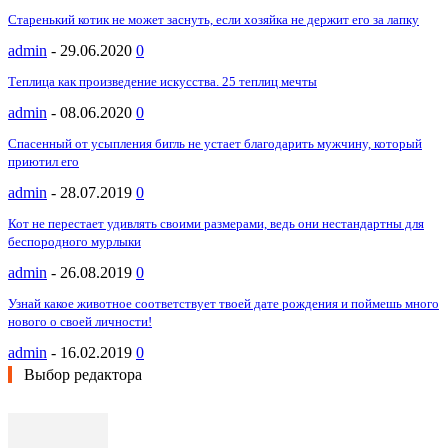
Старенький котик не может заснуть, если хозяйка не держит его за лапку
admin
-
29.06.2020
0
Теплица как произведение искусства. 25 теплиц мечты
admin
-
08.06.2020
0
Спасенный от усыпления бигль не устает благодарить мужчину, который
приютил его
admin
-
28.07.2019
0
Кот не перестает удивлять своими размерами, ведь они нестандартны для
беспородного мурлыки
admin
-
26.08.2019
0
Узнай какое животное соответствует твоей дате рождения и поймешь много
нового о своей личности!
admin
-
16.02.2019
0
Выбор редактора