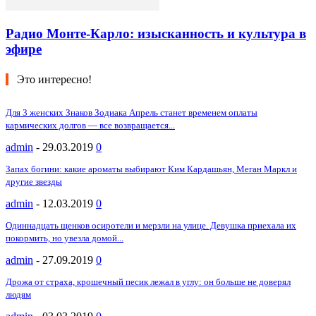
Радио Монте-Карло: изысканность и культура в
эфире
Это интересно!
Для 3 женских Знаков Зодиака Апрель станет временем оплаты
кармических долгов — все возвращается...
admin
-
29.03.2019
0
Запах богини: какие ароматы выбирают Ким Кардашьян, Меган Маркл и
другие звезды
admin
-
12.03.2019
0
Одиннадцать щенков осиротели и мерзли на улице. Девушка приехала их
покормить, но увезла домой...
admin
-
27.09.2019
0
Дрожа от страха, крошечный песик лежал в углу: он больше не доверял
людям