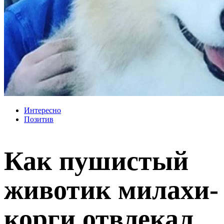
Интересно
Позитив
Как пушистый
животик милахи-
корги отвлекал