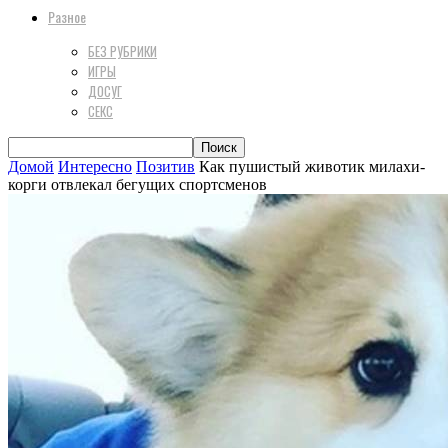
Разное
БЕЗ РУБРИКИ
ИГРЫ
ДОСУГ
СЕКС
Домой
Интересно
Позитив
Как пушистый животик милахи-
корги отвлекал бегущих спортсменов