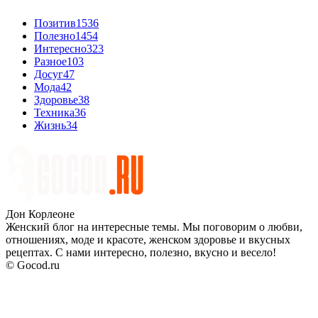
Позитив
1536
Полезно
1454
Интересно
323
Разное
103
Досуг
47
Мода
42
Здоровье
38
Техника
36
Жизнь
34
Дон Корлеоне
Женский блог на интересные темы. Мы поговорим о любви,
отношениях, моде и красоте, женском здоровье и вкусных
рецептах. С нами интересно, полезно, вкусно и весело!
© Gocod.ru