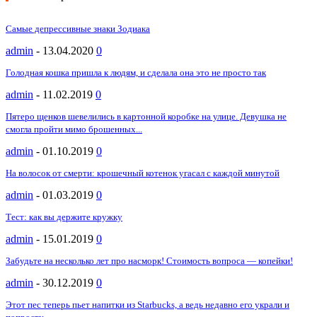
Самые депрессивные знаки Зодиака
admin
-
13.04.2020
0
Голодная кошка пришла к людям, и сделала она это не просто так
admin
-
11.02.2019
0
Пятеро щенков шевелились в картонной коробке на улице. Девушка не
смогла пройти мимо брошенных...
admin
-
01.10.2019
0
На волосок от смерти: крошечный котенок угасал с каждой минутой
admin
-
01.03.2019
0
Тест: как вы держите кружку
admin
-
15.01.2019
0
Забудьте на несколько лет про насморк! Стоимость вопроса — копейки!
admin
-
30.12.2019
0
Этот пес теперь пьет напитки из Starbucks, а ведь недавно его украли и