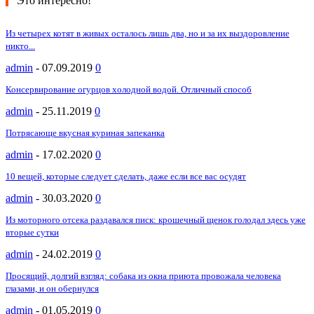
Это интересно!
Из четырех котят в живых осталось лишь два, но и за их выздоровление
никто...
admin
-
07.09.2019
0
Консервирование огурцов холодной водой. Отличный способ
admin
-
25.11.2019
0
Потрясающе вкусная куриная запеканка
admin
-
17.02.2020
0
10 вещей, которые следует сделать, даже если все вас осудят
admin
-
30.03.2020
0
Из моторного отсека раздавался писк: крошечный щенок голодал здесь уже
вторые сутки
admin
-
24.02.2019
0
Просящий, долгий взгляд: собака из окна приюта провожала человека
глазами, и он обернулся
admin
-
01.05.2019
0