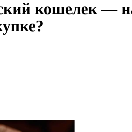
ский кошелек — на
купке?