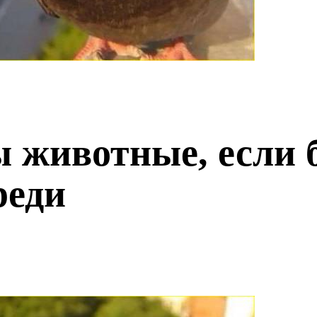
 животные, если 
реди