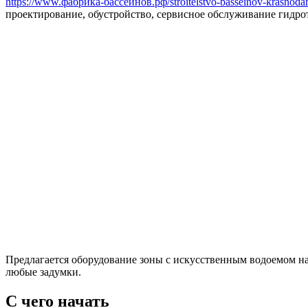
https://www.фабрика-бассейнов.рф/stroitelstvo-basseinov-krasnodar
проектирование, обустройство, сервисное обслуживание гидро
Предлагается оборудование зоны с искусственным водоемом на
любые задумки.
С чего начать