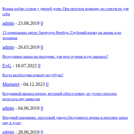
Кошка робко стояла у дверей дома. Она просила помощи, но совсем не для
себя
admin
-
23.08.2019
0
15 гениальных цитат Зигмунда Фрейда. Глубокий взгляд на жизнь и на
человека
admin
-
26.03.2019
0
Воздушные шары на праздник: для чего нужны и где заказать?
EvG
-
18.07.2022
0
Когда необходим ремонт ноутбука?
Margaret
-
04.12.2023
0
Бездомный милаха-щенок, который обрел семью, не устает просить
почесать ему животик
admin
-
04.06.2019
0
Вредный парнишка: прохожий увидел бездомного щенка и питомец запал
ему в душу
admin
-
28.06.2019
0