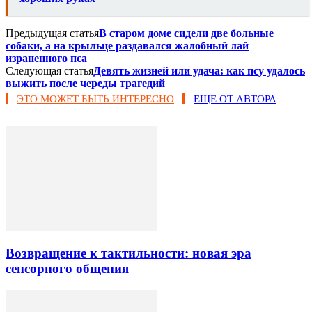
Предыдущая статья
В старом доме сидели две больные
собаки, а на крыльце раздавался жалобный лай
израненного пса
Следующая статья
Девять жизней или удача: как псу удалось
выжить после череды трагедий
ЭТО МОЖЕТ БЫТЬ ИНТЕРЕСНО
ЕЩЕ ОТ АВТОРА
Возвращение к тактильности: новая эра
сенсорного общения