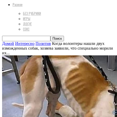
Разное
БЕЗ РУБРИКИ
ИГРЫ
ДОСУГ
СЕКС
Домой
Интересно
Позитив
Когда волонтеры нашли двух
изможденных собак, хозяева заявили, что специально морили
их...