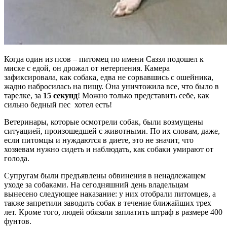
Когда один из псов – питомец по имени Саззл подошел к
миске с едой, он дрожал от нетерпения. Камера
зафиксировала, как собака, едва не сорвавшись с ошейника,
жадно набросилась на пищу. Она уничтожила все, что было в
тарелке, за
15 секунд
! Можно только представить себе, как
сильно бедный пес хотел есть!
Ветеринары, которые осмотрели собак, были возмущены
ситуацией, произошедшей с животными. По их словам, даже,
если питомцы и нуждаются в диете, это не значит, что
хозяевам нужно сидеть и наблюдать, как собаки умирают от
голода.
Супругам были предъявлены обвинения в ненадлежащем
уходе за собаками. На сегодняшний день владельцам
вынесено следующее наказание: у них отобрали питомцев, а
также запретили заводить собак в течение ближайших трех
лет. Кроме того, людей обязали заплатить штраф в размере 400
фунтов.