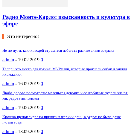
Радио Монте-Карло: изысканность и культура в
эфире
Это интересно!
Не по пути: каких людей стремятся избегать разные знаки зодиака
admin
-
19.02.2019
0
Теперь это место для котика! МУРлыки, которые прогнали собак и заняли
их лежанки
admin
-
16.09.2019
0
Любо-дорого посмотреть: маленькая девочка и ее любимые пудели знают,
как радоваться жизни
admin
-
19.06.2019
0
Крошка-щенок сидел на привязи в жаркий день, а рядом не было даже
глотка воды
admin
-
13.09.2019
0