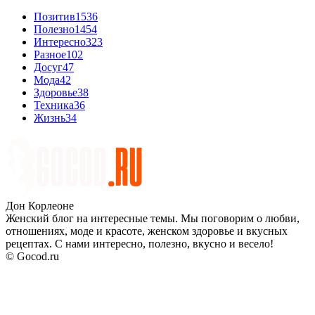
Позитив
1536
Полезно
1454
Интересно
323
Разное
102
Досуг
47
Мода
42
Здоровье
38
Техника
36
Жизнь
34
Дон Корлеоне
Женский блог на интересные темы. Мы поговорим о любви,
отношениях, моде и красоте, женском здоровье и вкусных
рецептах. С нами интересно, полезно, вкусно и весело!
© Gocod.ru