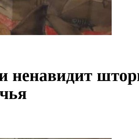
 и ненавидит штор
очья