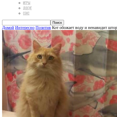
ИГРЫ
ДОСУГ
СЕКС
Домой
Интересно
Позитив
Кот обожает воду и ненавидит шторк