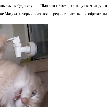
икогда не будет скучно. Шалости питомца не дадут вам загрустит
чке Масука, который оказался на редкость наглым и изобретате