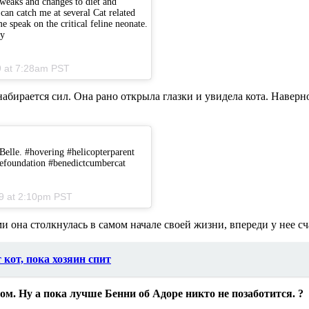
weaks and changes to diet and
can catch me at several Cat related
me speak on the critical feline neonate.
ay
19 at 7:28am PST
бирается сил. Она рано открыла глазки и увидела кота. Наверное
 Belle. #hovering #helicopterparent
inefoundation #benedictcumbercat
19 at 2:10pm PST
и она столкнулась в самом начале своей жизни, впереди у нее с
 кот, пока хозяин спит
м. Ну а пока лучше Бенни об Адоре никто не позаботится. ?