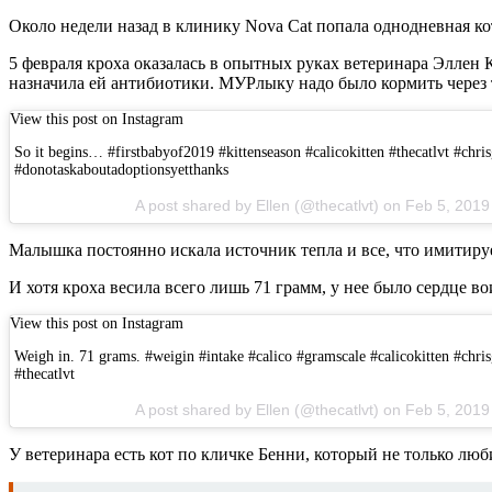
Около недели назад в клинику Nova Cat попала однодневная к
5 февраля кроха оказалась в опытных руках ветеринара Эллен 
назначила ей антибиотики. МУРлыку надо было кормить через т
View this post on Instagram
So it begins… #firstbabyof2019 #kittenseason #calicokitten #thecatlvt #chri
#donotaskaboutadoptionsyetthanks
A post shared by Ellen (@thecatlvt) on Feb 5, 201
Малышка постоянно искала источник тепла и все, что имитиру
И хотя кроха весила всего лишь 71 грамм, у нее было сердце в
View this post on Instagram
Weigh in. 71 grams. #weigin #intake #calico #gramscale #calicokitten #chri
#thecatlvt
A post shared by Ellen (@thecatlvt) on Feb 5, 201
У ветеринара есть кот по кличке Бенни, который не только лю