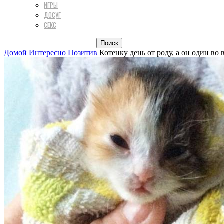
ИГРЫ
ДОСУГ
СЕКС
Домой
Интересно
Позитив
Котенку день от роду, а он один во 