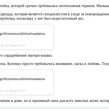
отейка, которой срочно требовалась интенсивная терапия. Малы
Кароцца, которая является специалистом в уходе за новорожденн
рубочку, поскольку у нее был недостаточный вес.
sgriffeymemorialfelinefoundation
9 at 10:54am PST
ет сердцебиение матери-кошки.
оина. Котенку просто требовалось внимание, ласка и любовь. Тог
sgriffeymemorialfelinefoundation
9 at 12:46pm PST
бимчик в доме, но и приемный папа для всех тяжелых котят, ко