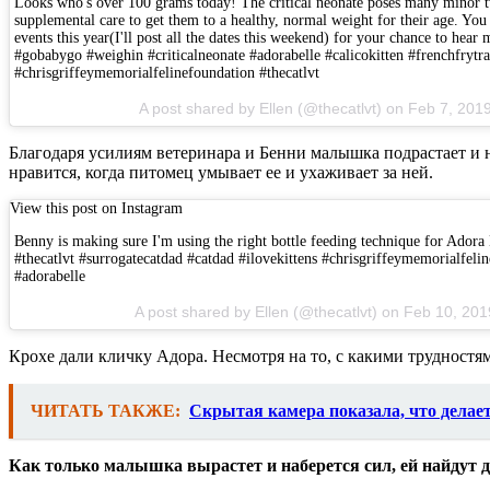
Looks who's over 100 grams today! The critical neonate poses many minor t
supplemental care to get them to a healthy, normal weight for their age. You 
events this year(I'll post all the dates this weekend) for your chance to hear 
#gobabygo #weighin #criticalneonate #adorabelle #calicokitten #frenchfrytr
#chrisgriffeymemorialfelinefoundation #thecatlvt
A post shared by Ellen (@thecatlvt) on Feb 7, 20
Благодаря усилиям ветеринара и Бенни малышка подрастает и на
нравится, когда питомец умывает ее и ухаживает за ней.
View this post on Instagram
Benny is making sure I'm using the right bottle feeding technique for Adora
#thecatlvt #surrogatecatdad #catdad #ilovekittens #chrisgriffeymemorialfel
#adorabelle
A post shared by Ellen (@thecatlvt) on Feb 10, 20
Крохе дали кличку Адора. Несмотря на то, с какими трудностям
ЧИТАТЬ ТАКЖЕ:
Скрытая камера показала, что делает
Как только малышка вырастет и наберется сил, ей найдут до