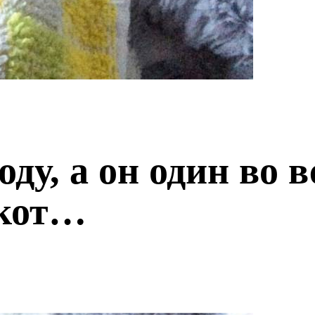
оду, а он один во 
 кот…