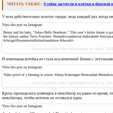
ЧИТАТЬ ТАКЖЕ:
9 собак засунули в клетки и бросили
У кота действительно золотое сердце, ведь каждый раз, когда о
View this post on Instagram
Benny and his baby, “Adora Belle Dearheart.” This year’s kitten theme is go
the fantasy author Terry Pratchett. #benedictcumbercat #adorabelle #terrypr
#chrisgriffeymemorialfelinefoundation #thecatlvt
A post shared by Ellen (@thecatlvt) on Feb 6, 20
И новенькая котейка не стала исключением! Бенни с энтузиазм
View this post on Instagram
Video proof of a blessing in action. #slurp #cattongue #bestcatdad #benedict
A post shared by Ellen (@thecatlvt) on Feb 11, 20
Кроху приходилось помещать в инкубатор на какое-то время, ч
инкубатора, чтобы котенок не оставался один.
View this post on Instagram