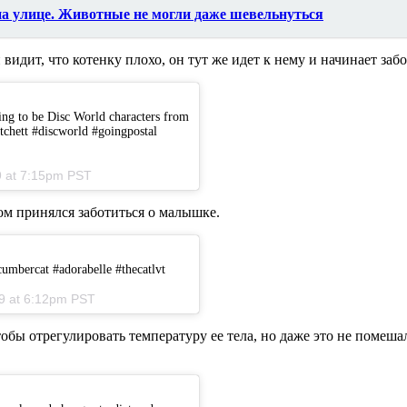
 на улице. Животные не могли даже шевельнуться
н видит, что котенку плохо, он тут же идет к нему и начинает за
ing to be Disc World characters from
atchett #discworld #goingpostal
19 at 7:15pm PST
ом принялся заботиться о малышке.
cumbercat #adorabelle #thecatlvt
19 at 6:12pm PST
тобы отрегулировать температуру ее тела, но даже это не помеш