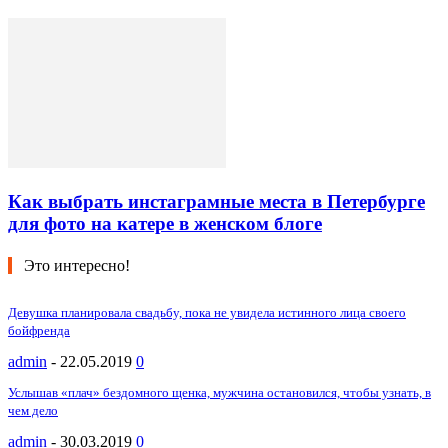
Как выбрать инстаграмные места в Петербурге
для фото на катере в женском блоге
Это интересно!
Девушка планировала свадьбу, пока не увидела истинного лица своего
бойфренда
admin
-
22.05.2019
0
Услышав «плач» бездомного щенка, мужчина остановился, чтобы узнать, в
чем дело
admin
-
30.03.2019
0