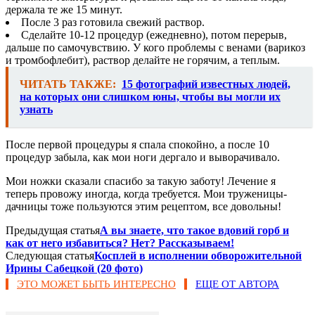
держала те же 15 минут.
После 3 раз готовила свежий раствор.
Сделайте 10-12 процедур (ежедневно), потом перерыв,
дальше по самочувствию. У кого проблемы с венами (варикоз
и тромбофлебит), раствор делайте не горячим, а теплым.
ЧИТАТЬ ТАКЖЕ:
15 фотографий известных людей,
на которых они слишком юны, чтобы вы могли их
узнать
После первой процедуры я спала спокойно, а после 10
процедур забыла, как мои ноги дергало и выворачивало.
Мои ножки сказали спасибо за такую заботу! Лечение я
теперь провожу иногда, когда требуется. Мои труженицы-
дачницы тоже пользуются этим рецептом, все довольны!
Предыдущая статья
А вы знаете, что такое вдовий горб и
как от него избавиться? Нет? Рассказываем!
Следующая статья
Косплей в исполнении обворожительной
Ирины Сабецкой (20 фото)
ЭТО МОЖЕТ БЫТЬ ИНТЕРЕСНО
ЕЩЕ ОТ АВТОРА