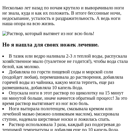
Несколько лет назад по ночам крутило и выворачивало ноги
не знала, куда и как их положить. В итоге бессонные ночи,
недосыпание, усталость и раздражительность. А ведь ноги
наша опора на всю жизнь.
Но я нашла для своих ножек лечение.
В тазик или ведро наливала 2-3 л теплой воды, распускала
хозяйственное мыло (туалетное не годится!), чтобы вода стала
белой, как молоко.
Добавляла по горсти пищевой соды и морской соли
(подойдет любая), перемешивала до растворения, добавляла
горячей воды из чайника, какую могла терпеть, еще раз
размешивала, добавляла 10 капель йода.
Опускала ноги в этот раствор по щиколотку на 15 минут
ни минутой больше, иначе начнется обратный процесс! За это
время раствор вытягивает из ног всю боль.
Ноги вытирала полотенцем, смазывала кремом или
лечебной мазью (можно оливковым маслом), массировала
ступни, надевала шерстяные носки и ложилась спать.
Раствор использовала 3 раза, каждый раз подогревая до
терпимой температуры и добавляя еще по 10 капель йода,