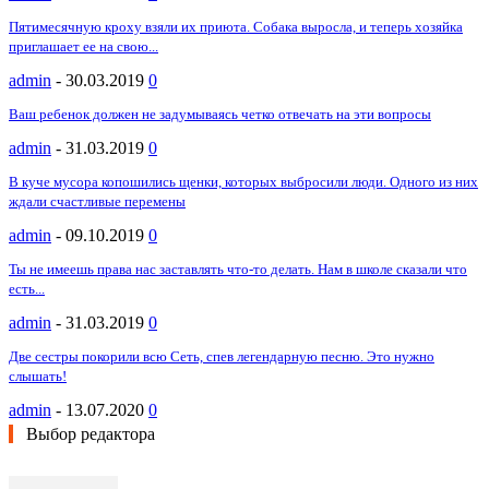
Пятимесячную кроху взяли их приюта. Собака выросла, и теперь хозяйка
приглашает ее на свою...
admin
-
30.03.2019
0
Ваш ребенок должен не задумываясь четко отвечать на эти вопросы
admin
-
31.03.2019
0
В куче мусора копошились щенки, которых выбросили люди. Одного из них
ждали счастливые перемены
admin
-
09.10.2019
0
Ты не имеешь права нас заставлять что-то делать. Нам в школе сказали что
есть...
admin
-
31.03.2019
0
Две сестры покорили всю Сеть, спев легендарную песню. Это нужно
слышать!
admin
-
13.07.2020
0
Выбор редактора