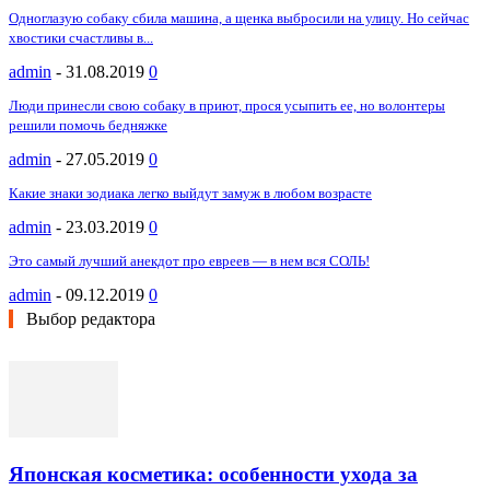
Одноглазую собаку сбила машина, а щенка выбросили на улицу. Но сейчас
хвостики счастливы в...
admin
-
31.08.2019
0
Люди принесли свою собаку в приют, прося усыпить ее, но волонтеры
решили помочь бедняжке
admin
-
27.05.2019
0
Какие знаки зодиака легко выйдут замуж в любом возрасте
admin
-
23.03.2019
0
Это самый лучший анекдот про евреев — в нем вся СОЛЬ!
admin
-
09.12.2019
0
Выбор редактора
Японская косметика: особенности ухода за