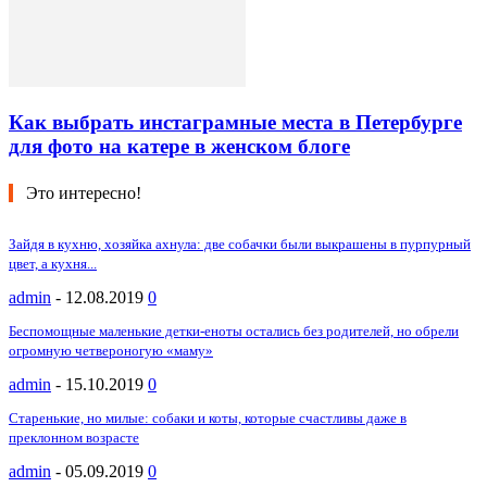
Как выбрать инстаграмные места в Петербурге
для фото на катере в женском блоге
Это интересно!
Зайдя в кухню, хозяйка ахнула: две собачки были выкрашены в пурпурный
цвет, а кухня...
admin
-
12.08.2019
0
Беспомощные маленькие детки-еноты остались без родителей, но обрели
огромную четвероногую «маму»
admin
-
15.10.2019
0
Старенькие, но милые: собаки и коты, которые счастливы даже в
преклонном возрасте
admin
-
05.09.2019
0