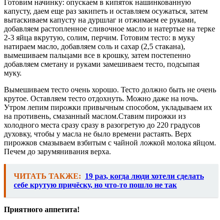
Готовим начинку: опускаем в кипяток нашинкованную
капусту, даем еще раз закипеть и оставляем осужаться, затем
вытаскиваем капусту на дуршлаг и отжимаем ее руками,
добавляем растопленное сливочное масло и натертые на терке
2-3 яйца вкрутую, солим, перчим. Готовим тесто: в муку
натираем масло, добавляем соль и сахар (2,5 стакана),
вымешиваем пальцами все в крошку, затем постепенно
добавляем сметану и руками замешиваем тесто, подсыпая
муку.
Вымешиваем тесто очень хорошо. Тесто должно быть не очень
крутое. Оставляем тесто отдохнуть. Можно даже на ночь.
Утром лепим пирожки привычным способом, укладываем их
на противень, смазанный маслом.Ставим пирожки из
холодного места сразу сразу в разогретую до 220 градусов
духовку, чтобы у масла не было времени растаять. Верх
пирожков смазываем взбитым с чайной ложкой молока яйцом.
Печем до зарумянивания верха.
ЧИТАТЬ ТАКЖЕ:
19 раз, когда люди хотели сделать
себе крутую причёску, но что-то пошло не так
Приятного аппетита!