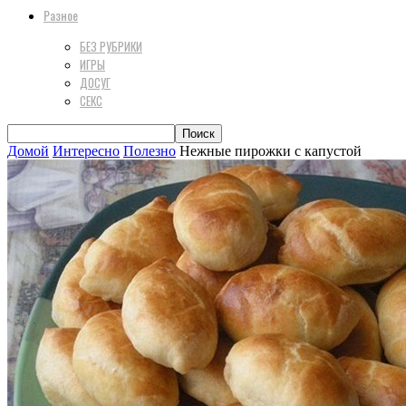
Разное
БЕЗ РУБРИКИ
ИГРЫ
ДОСУГ
СЕКС
Домой
Интересно
Полезно
Нежные пирожки с капустой