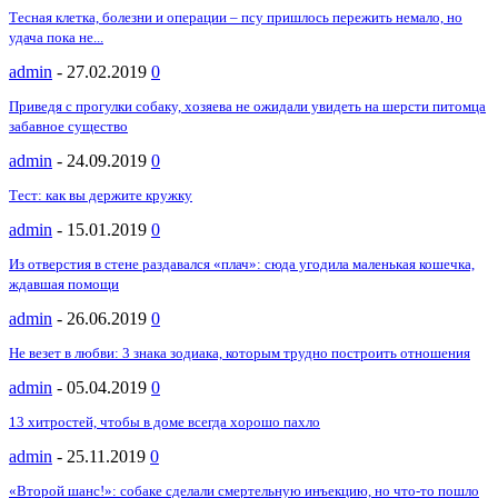
Тесная клетка, болезни и операции – псу пришлось пережить немало, но
удача пока не...
admin
-
27.02.2019
0
Приведя с прогулки собаку, хозяева не ожидали увидеть на шерсти питомца
забавное существо
admin
-
24.09.2019
0
Тест: как вы держите кружку
admin
-
15.01.2019
0
Из отверстия в стене раздавался «плач»: сюда угодила маленькая кошечка,
ждавшая помощи
admin
-
26.06.2019
0
Не везет в любви: 3 знака зодиака, которым трудно построить отношения
admin
-
05.04.2019
0
13 хитростей, чтобы в доме всегда хорошо пахло
admin
-
25.11.2019
0
«Второй шанс!»: собаке сделали смертельную инъекцию, но что-то пошло