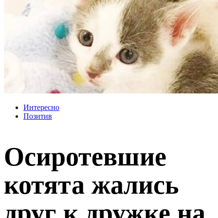
Интересно
Позитив
Осиротевшие
котята жались
друг к дружке на