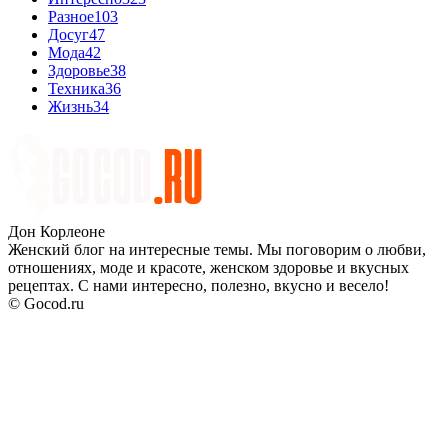
Разное
103
Досуг
47
Мода
42
Здоровье
38
Техника
36
Жизнь
34
Дон Корлеоне
Женский блог на интересные темы. Мы поговорим о любви,
отношениях, моде и красоте, женском здоровье и вкусных
рецептах. С нами интересно, полезно, вкусно и весело!
© Gocod.ru