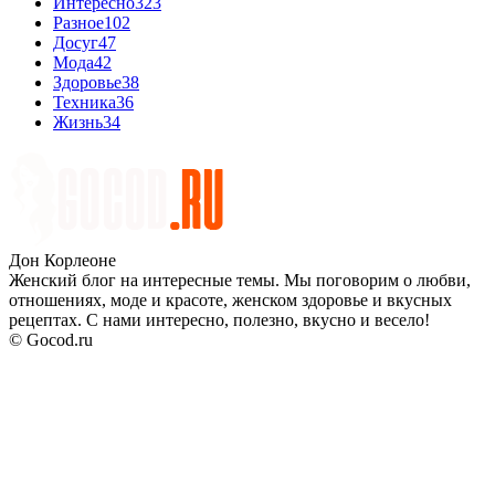
Интересно
323
Разное
102
Досуг
47
Мода
42
Здоровье
38
Техника
36
Жизнь
34
Дон Корлеоне
Женский блог на интересные темы. Мы поговорим о любви,
отношениях, моде и красоте, женском здоровье и вкусных
рецептах. С нами интересно, полезно, вкусно и весело!
© Gocod.ru