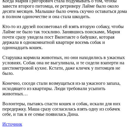
Когда Мария Григорович стала подумывать о том, чтобы
завести второго питомца, ее ретриверу Лайме было около
десяти месяцев. Малышке было очень скучно оставаться дома
в полном одиночестве и она стала шкодить.
Кто-то из друзей посоветовал ей взять вторую собаку, чтобы
Лайме не было так тоскливо. Занявшись поисками, Мария
почти сразу увидела пост Вконтакте о бабушке, которая
держала в однокомнатной квартире восемь собак и
одиннадцать кошек.
Старушка кормила животных, но они находились в ужасных
условиях. Собак она не выгуливала, и те сидели взаперти на
шестиметровой кухне. Кстати, даже кличек у питомцев не
было.
Конечно, соседи стали возмущаться из-за ужасного запаха,
исходящего из квартиры. Люди требовали усыпить
животных…
Волонтеры, пытаясь спасти кошек и собак, искали для них
передержку. Маша сразу согласилась взять одну из собачек
себе, и так в ее семье появилась Дина.
Источник