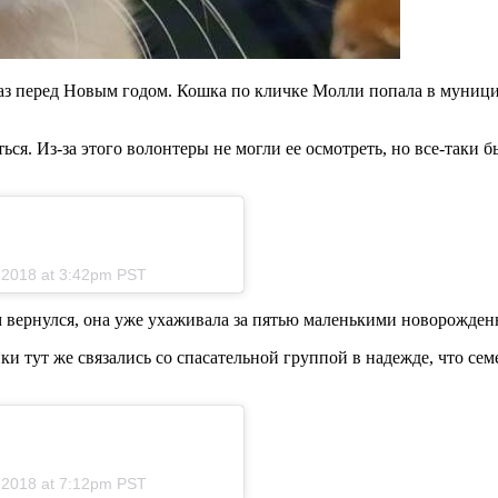
раз перед Новым годом. Кошка по кличке Молли попала в муници
ься. Из-за этого волонтеры не могли ее осмотреть, но все-таки
, 2018 at 3:42pm PST
м вернулся, она уже ухаживала за пятью маленькими новорожден
ки тут же связались со спасательной группой в надежде, что се
, 2018 at 7:12pm PST