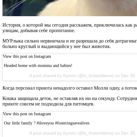
История, о которой мы сегодня расскажем, приключилась как 
улицам, добывая себе пропитание.
МУРлыка сильно нервничала и не разрешала до себя дотрагиват
больно круглый и выдающийся у нее был животик.
View this post on Instagram
Headed home with momma and babies!
A post shared by Kymmi (@lv_fosterkittens) on Dec 30
Когда персонал приюта ненадолго оставил Молли одну, а пото
Кошка защищала деток, не оставляя их ни на секунду. Сотрудни
приюте совсем не подходила для питомцев.
View this post on Instagram
Our little family ? #iloveyou #fosteringsaveslives
A post shared by Kymmi (@lv_fosterkittens) on Dec 30