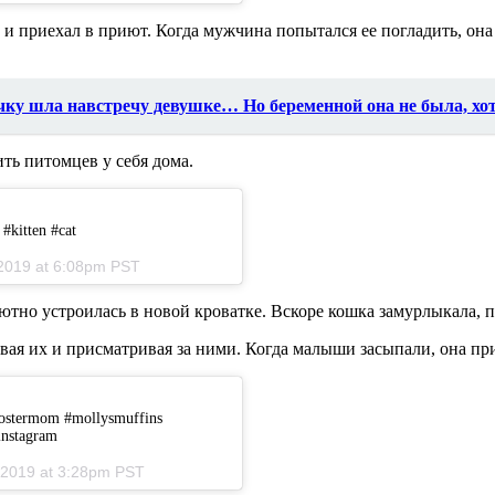
и приехал в приют. Когда мужчина попытался ее погладить, она
ку шла навстречу девушке… Но беременной она не была, хо
ть питомцев у себя дома.
#kitten #cat
, 2019 at 6:08pm PST
тно устроилась в новой кроватке. Вскоре кошка замурлыкала, п
вая их и присматривая за ними. Когда малыши засыпали, она пр
yfostermom #mollysmuffins
finstagram
, 2019 at 3:28pm PST