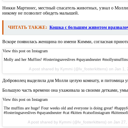
Никки Мартинес, местный спасатель животных, узнал о Молли 
никому не позволит обидеть малышей.
ЧИТАТЬ ТАКЖЕ:
Кошка с большим животом вразвалоч
Вскоре появилась женщина по имени Кимми, согласная приюти
View this post on Instagram
Molly and her Muffins! #fosteringsaveslives #spayandneuter #mollysmuffins 
A post shared by Kymmi (@lv_fosterkittens) on Jan 1
Доброволец выделила для Молли целую комнату, и питомица ую
Большую часть времени она ухаживала за своими детками, умы
View this post on Instagram
The muffins are huge! Four weeks old and everyone is doing great! #happ
#fosteringsaveslives #spayandneuter #cat #kitten #catsofinstagram #kittenso
A post shared by Kymmi (@lv_fosterkittens) on Jan 27