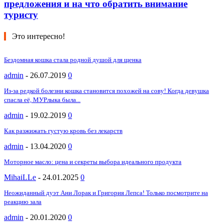
предложения и на что обратить внимание
туристу
Это интересно!
Бездомная кошка стала родной душой для щенка
admin
-
26.07.2019
0
Из-за редкой болезни кошка становится похожей на сову! Когда девушка
спасла её, МУРлыка была...
admin
-
19.02.2019
0
Как разжижать густую кровь без лекарств
admin
-
13.04.2020
0
Моторное масло: цена и секреты выбора идеального продукта
MihaiLLe
-
24.01.2025
0
Неожиданный дуэт Ани Лорак и Григория Лепса! Только посмотрите на
реакцию зала
admin
-
20.01.2020
0