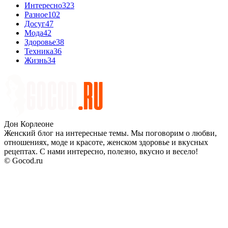
Интересно
323
Разное
102
Досуг
47
Мода
42
Здоровье
38
Техника
36
Жизнь
34
Дон Корлеоне
Женский блог на интересные темы. Мы поговорим о любви,
отношениях, моде и красоте, женском здоровье и вкусных
рецептах. С нами интересно, полезно, вкусно и весело!
© Gocod.ru