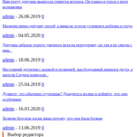
Навстречу девушке вышел из темноты котенок. Он плакал и терся о ноги
незнакомки
admin
-
26.06.2019
0
Мальчик пинал девушку ногой, а мама не хотела успокоить ребенка и тогда
admin
-
04.05.2020
0
Девушка забрала тощего уличного кота на передержку, но так и не смогла с
ним...
admin
-
18.06.2019
0
Настоящий детектив с кражей и полицией: как бездомный лишился друга, а
жители Сиднея помогали...
admin
-
25.04.2019
0
Думаете, это обычные ступеньки? Дождитесь волны и поймёте, что они
особенные
admin
-
16.03.2020
0
Хозяева бросили хаски лишь потому, что она была больна
admin
-
13.06.2019
0
Выбор редактора