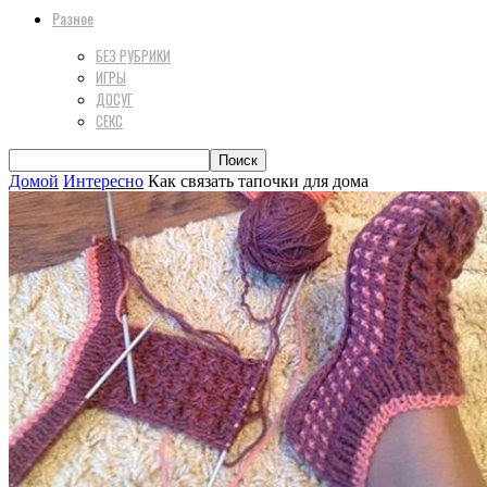
Разное
БЕЗ РУБРИКИ
ИГРЫ
ДОСУГ
СЕКС
Домой
Интересно
Как связать тапочки для дома