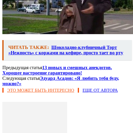
ЧИТАТЬ ТАКЖЕ:
Шоколадно-клубничный Торт
«Нежность» с коржами на кефире, просто тает во рту
Предыдущая статья
13 новых и смешных анекдотов.
Хорошее настроение гарантировано!
Следующая статья
Эдуард Асадов: «Я любить тебя буду,
можно?»
ЭТО МОЖЕТ БЫТЬ ИНТЕРЕСНО
ЕЩЕ ОТ АВТОРА