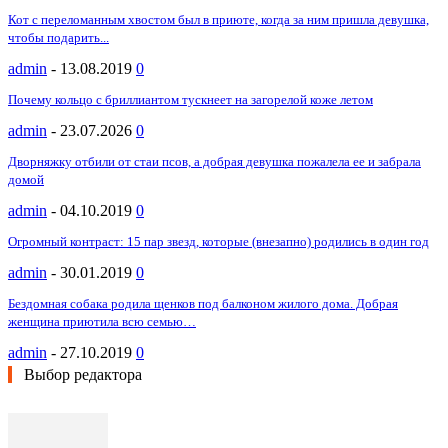
Кот с переломанным хвостом был в приюте, когда за ним пришла девушка,
чтобы подарить...
admin
-
13.08.2019
0
Почему кольцо с бриллиантом тускнеет на загорелой коже летом
admin
-
23.07.2026
0
Дворняжку отбили от стаи псов, а добрая девушка пожалела ее и забрала
домой
admin
-
04.10.2019
0
Огромный контраст: 15 пар звезд, которые (внезапно) родились в один год
admin
-
30.01.2019
0
Бездомная собака родила щенков под балконом жилого дома. Добрая
женщина приютила всю семью…
admin
-
27.10.2019
0
Выбор редактора