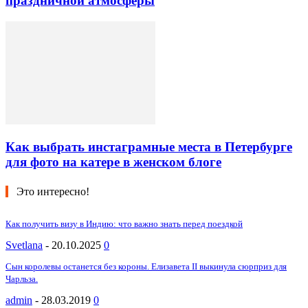
праздничной атмосферы
Как выбрать инстаграмные места в Петербурге
для фото на катере в женском блоге
Это интересно!
Как получить визу в Индию: что важно знать перед поездкой
Svetlana
-
20.10.2025
0
Сын королевы останется без короны. Елизавета II выкинула сюрприз для
Чарльза.
admin
-
28.03.2019
0