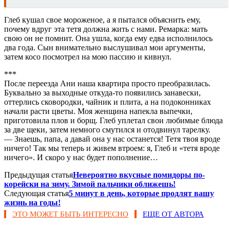
Глеб кушал свое мороженое, а я пытался объяснить ему,
почему вдруг эта тетя должна жить с нами. Ремарка: мать
свою он не помнит. Она ушла, когда ему едва исполнилось
два года. Сын внимательно выслушивал мои аргументы,
затем косо посмотрел на мою пассию и кивнул.
***
После переезда Ани наша квартира просто преобразилась.
Буквально за выходные откуда-то появились занавески,
оттерлись сковородки, чайник и плита, а на подоконниках
начали расти цветы. Моя женщина напекла выпечки,
приготовила плов и борщ. Глеб уплетал свои любимые блюда
за две щеки, затем немного смутился и отодвинул тарелку.
— Знаешь, папа, а давай она у нас останется! Тетя твоя вроде
ничего! Так мы теперь и живем втроем: я, Глеб и «тетя вроде
ничего». И скоро у нас будет пополнение…
Предыдущая статья
Невероятно вкусные помидоры по-
корейски на зиму. Зимой пальчики оближешь!
Следующая статья
5 минут в день, которые продлят вашу
жизнь на годы!
ЭТО МОЖЕТ БЫТЬ ИНТЕРЕСНО
ЕЩЕ ОТ АВТОРА