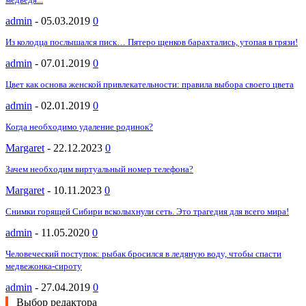
admin
-
05.03.2019
0
Из колодца послышался писк… Пятеро щенков барахтались, утопая в грязи!
admin
-
07.01.2019
0
Цвет как основа женской привлекательности: правила выбора своего цвета
admin
-
02.01.2019
0
Когда необходимо удаление родинок?
Margaret
-
22.12.2023
0
Зачем необходим виртуальный номер телефона?
Margaret
-
10.11.2023
0
Снимки горящей Сибири всколыхнули сеть. Это трагедия для всего мира!
admin
-
11.05.2020
0
Человеческий поступок: рыбак бросился в ледяную воду, чтобы спасти
медвежонка-сироту
admin
-
27.04.2019
0
Выбор редактора