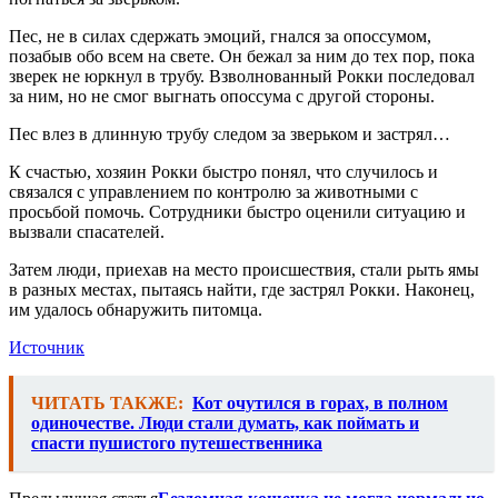
Пес, не в силах сдержать эмоций, гнался за опоссумом,
позабыв обо всем на свете. Он бежал за ним до тех пор, пока
зверек не юркнул в трубу. Взволнованный Рокки последовал
за ним, но не смог выгнать опоссума с другой стороны.
Пес влез в длинную трубу следом за зверьком и застрял…
К счастью, хозяин Рокки быстро понял, что случилось и
связался с управлением по контролю за животными с
просьбой помочь. Сотрудники быстро оценили ситуацию и
вызвали спасателей.
Затем люди, приехав на место происшествия, стали рыть ямы
в разных местах, пытаясь найти, где застрял Рокки. Наконец,
им удалось обнаружить питомца.
Источник
ЧИТАТЬ ТАКЖЕ:
Кот очутился в горах, в полном
одиночестве. Люди стали думать, как поймать и
спасти пушистого путешественника