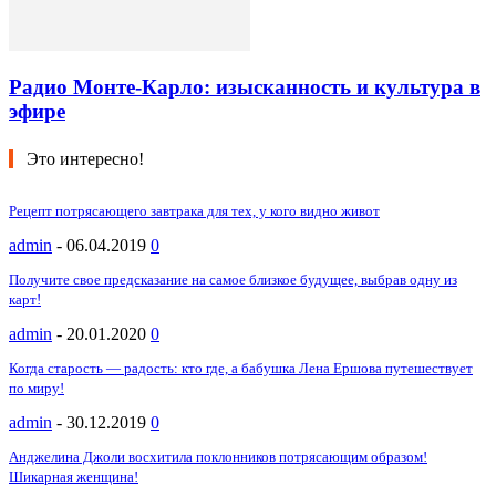
Радио Монте-Карло: изысканность и культура в
эфире
Это интересно!
Рецепт потрясающего завтрака для тех, у кого видно живот
admin
-
06.04.2019
0
Получите свое предсказание на самое близкое будущее, выбрав одну из
карт!
admin
-
20.01.2020
0
Когда старость — радость: кто где, а бабушка Лена Ершова путешествует
по миру!
admin
-
30.12.2019
0
Анджелина Джоли восхитила поклонников потрясающим образом!
Шикарная женщина!