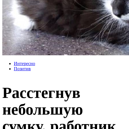
Интересно
Позитив
Расстегнув
небольшую
сумку, работник