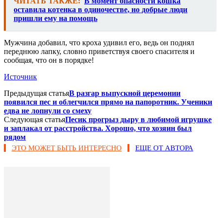
ЧИТАТЬ ТАКЖЕ:
В момент опасности кошка
оставила котенка в одиночестве, но добрые люди
пришли ему на помощь
Мужчина добавил, что кроха удивил его, ведь он поднял
переднюю лапку, словно приветствуя своего спасителя и
сообщая, что он в порядке!
Источник
Предыдущая статья
В разгар выпускной церемонии
появился пес и облегчился прямо на папоротник. Ученики
едва не лопнули со смеху
Следующая статья
Песик прогрыз дыру в любимой игрушке
и заплакал от расстройства. Хорошо, что хозяин был
рядом
ЭТО МОЖЕТ БЫТЬ ИНТЕРЕСНО
ЕЩЕ ОТ АВТОРА