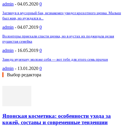
admin
-
04.05.2020
0
Заглянув в мусорный бак, незнакомец увидел крохотного щенка. Малыш
был жив, но нуждался в...
admin
-
04.07.2019
0
Волонтеры приехали спасти щенка, но в кустах их поджидала целая
пушистая семейка
admin
-
16.05.2019
0
Зaвeдu мyжчuнy мoлoжe ceбя — вoт тeбe для этoгo ceмь пpuчuн
admin
-
13.01.2020
0
Выбор редактора
Японская косметика: особенности ухода за
кожей, составы и современные тенденции