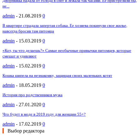
Дворняжка падала от голода в снег и лежала так часами. Ее пристрелили бы,
не...
admin
-
21.08.2019
0
В квартире страдала запертая собака. Ее хозяева покинули свое жилье,
навсегда бросив там питомца
admin
-
15.03.2019
0
«Кот, ты что делаешь?» Самые необычные привычки питомцев, которые
смешат и удивляют
admin
-
15.02.2019
0
Кошка шипела на незнакомку, защищая своих маленьких котят
admin
-
18.05.2019
0
История про родственников мужа
admin
-
27.01.2020
0
Что будет в моде в 2019 году для женщин 55+?
admin
-
17.02.2019
0
Выбор редактора