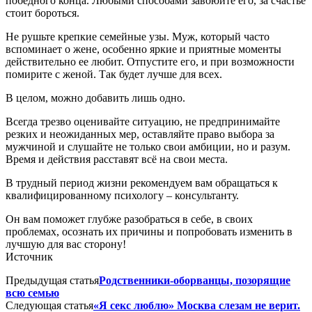
победного конца. Любыми способами завоюйте его, за счастье
стоит бороться.
Не рушьте крепкие семейные узы. Муж, который часто
вспоминает о жене, особенно яркие и приятные моменты
действительно ее любит. Отпустите его, и при возможности
помирите с женой. Так будет лучше для всех.
В целом, можно добавить лишь одно.
Всегда трезво оценивайте ситуацию, не предпринимайте
резких и неожиданных мер, оставляйте право выбора за
мужчиной и слушайте не только свои амбиции, но и разум.
Время и действия расставят всё на свои места.
В трудный период жизни рекомендуем вам обращаться к
квалифицированному психологу – консультанту.
Он вам поможет глубже разобраться в себе, в своих
проблемах, осознать их причины и попробовать изменить в
лучшую для вас сторону!
Источник
Предыдущая статья
Родственники-оборванцы, позорящие
всю семью
Следующая статья
«Я секc люблю» Москва слезам не верит.