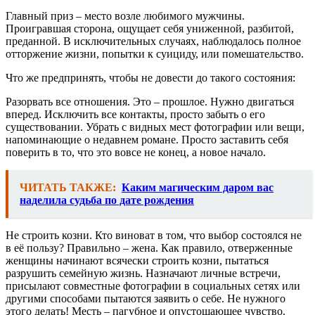
Главный приз – место возле любимого мужчины.
Проигравшая сторона, ощущает себя униженной, разбитой,
преданной. В исключительных случаях, наблюдалось полное
отторжение жизни, попытки к суициду, или помешательство.
Что же предпринять, чтобы не довести до такого состояния:
Разорвать все отношения. Это – прошлое. Нужно двигаться
вперед. Исключить все контакты, просто забыть о его
существовании. Убрать с видных мест фотографии или вещи,
напоминающие о недавнем романе. Просто заставить себя
поверить в то, что это вовсе не конец, а новое начало.
ЧИТАТЬ ТАКЖЕ:
Каким магическим даром вас
наделила судьба по дате рождения
Не строить козни. Кто виноват в том, что выбор состоялся не
в её пользу? Правильно – жена. Как правило, отверженные
женщины начинают всячески строить козни, пытаться
разрушить семейную жизнь. Назначают личные встречи,
присылают совместные фотографии в социальных сетях или
другими способами пытаются заявить о себе. Не нужного
этого делать! Месть – пагубное и опустошающее чувство.