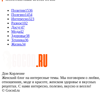
Позитив
1536
Полезно
1454
Интересно
323
Разное
102
Досуг
47
Мода
42
Здоровье
38
Техника
36
Жизнь
34
Дон Корлеоне
Женский блог на интересные темы. Мы поговорим о любви,
отношениях, моде и красоте, женском здоровье и вкусных
рецептах. С нами интересно, полезно, вкусно и весело!
© Gocod.ru