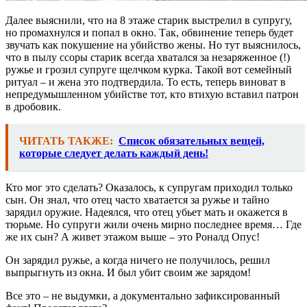
Далее выяснили, что на 8 этаже старик выстрелил в супругу,
но промахнулся и попал в окно. Так, обвинение теперь будет
звучать как покушение на убийство жены. Но тут выяснилось,
что в пылу ссоры старик всегда хватался за незаряженное (!)
ружье и грозил супруге щелчком курка. Такой вот семейный
ритуал – и жена это подтвердила. То есть, теперь виноват в
непредумышленном убийстве тот, кто втихую вставил патрон
в дробовик.
ЧИТАТЬ ТАКЖЕ:
Список обязательных вещей,
которые следует делать каждый день!
Кто мог это сделать? Оказалось, к супругам приходил только
сын. Он знал, что отец часто хватается за ружье и тайно
зарядил оружие. Надеялся, что отец убьет мать и окажется в
тюрьме. Но супруги жили очень мирно последнее время… Где
же их сын? А живет этажом выше – это Роналд Опус!
Он зарядил ружье, а когда ничего не получилось, решил
выпрыгнуть из окна. И был убит своим же зарядом!
Все это – не выдумки, а документально зафиксированный