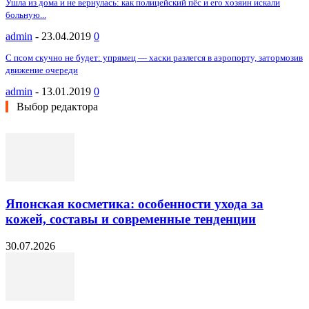
Ушла из дома и не вернулась: как полицейский пёс и его хозяин искали
больную...
admin
-
23.04.2019
0
С псом скучно не будет: упрямец — хаски разлегся в аэропорту, затормозив
движение очереди
admin
-
13.01.2019
0
Выбор редактора
Японская косметика: особенности ухода за
кожей, составы и современные тенденции
30.07.2026