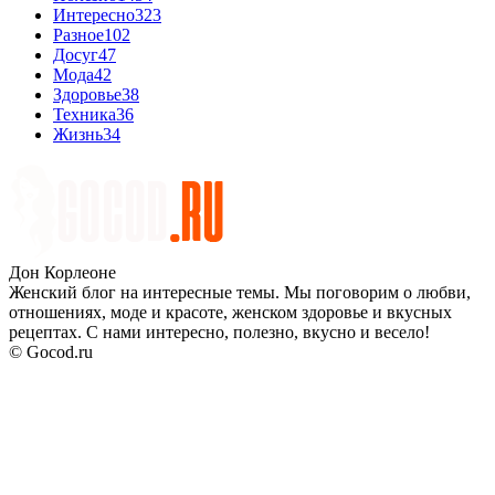
Интересно
323
Разное
102
Досуг
47
Мода
42
Здоровье
38
Техника
36
Жизнь
34
Дон Корлеоне
Женский блог на интересные темы. Мы поговорим о любви,
отношениях, моде и красоте, женском здоровье и вкусных
рецептах. С нами интересно, полезно, вкусно и весело!
© Gocod.ru