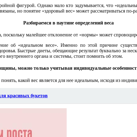
ройной фигурой. Однако мало кто задумывается, что «идеальный
связаны, но понятие «здоровый вес» может рассматриваться по-р
Разбираемся в паутине определений веса
а, поскольку малейшее отклонение от «нормы» может спровоциро
ние об «идеальном весе». Именно по этой причине существ
доровья. Быстрые диеты, обещающие результат буквально за нес
го внутреннего органа и системы, стоит помнить об этом.
нщины, можно только учитывая индивидуальные особенности е
онять, какой вес является для нее идеальным, исходя из индив
для красивых букетов