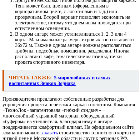
Доступно несколько типов полотна для защиты каркаса.
Тент может быть цветным (оформленным в
корпоративном цвете, с логотипами и т. д.) или
прозрачным. Второй вариант позволяет экономить на
электричестве, потому что днем игры проводятся при
естественном освещении.
В одном ангаре может устанавливаться 1, 2, 3 или 4
корта. Максимальные размеры игровых зон составляют
36х72 м. Также в одном ангаре должны располагаться
трибуны, подсобные помещения, раздевалки. Иногда
располагают кафе, тематические магазины, точки
проката спортивного инвентаря.
ЧИТАТЬ ТАКЖЕ:
5 миролюбивых и самых
воспитанных Знаков Зодиака
Производители предлагают собственные разработки для
упрощения процесса перетяжки каркаса полотном. Компания
«ТехноЛок» запатентовала «гибкий сэндвич» –
многослойный укрывной материал, оборудованный
«буфером» из утеплителя. Благодаря нему в ангаре
поддерживается комфортный климат. На официальном сайте
компании можно
заказать
строительство теннисного корта по
низкой цене в Московской области и других регионах РФ.