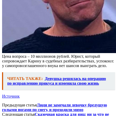
Цена вопроса – 10 миллионов рублей. Юрист, который
сопровождает Карину в судебных разбирательствах, успокоил:
у самопровозглашенного внука нет шансов выиграть дело.
ЧИТАТЬ ТАКЖЕ:
Девушка решилась на операцию
по исправлению прикуса и изменила свою жизнь
Источник
Предыдущая статья
Люди не замечали девочку бредущую
голыми ногами по снегу, и проходили мимо
Следующая статья
Сказочная краска для яиц: ни за что не