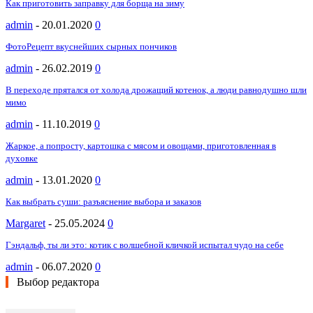
Как приготовить заправку для борща на зиму
admin
-
20.01.2020
0
ФотоРецепт вкуснейших сырных пончиков
admin
-
26.02.2019
0
В переходе прятался от холода дрожащий котенок, а люди равнодушно шли
мимо
admin
-
11.10.2019
0
Жаркое, а попросту, картошка с мясом и овощами, приготовленная в
духовке
admin
-
13.01.2020
0
Как выбрать суши: разъяснение выбора и заказов
Margaret
-
25.05.2024
0
Гэндальф, ты ли это: котик с волшебной кличкой испытал чудо на себе
admin
-
06.07.2020
0
Выбор редактора