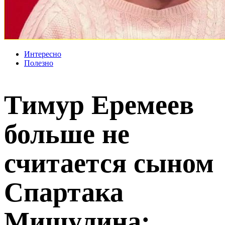
Интересно
Полезно
Тимур Еремеев
больше не
считается сыном
Спартака
Мишулина: