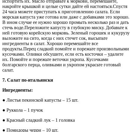
испортить их. Масло отправьте к моркови, перемешайте,
накройте крышкой и целые сутки дайте ей настояться.Спустя
24 часа можете приступать к приготовлению салата. Если
морская капуста уже готова или даже с добавками это хорошо.
В ином случае ее нужно хорошо промыть несколько раз и дать
стечь воде.Переложите капусту в глубокую миску. Добавьте к
ней готовую корейскую морковь. Зеленый горошек и кукурузу
выложите на сито, когда с них стечет сок, высыпьте
ингредиенты в салат. Хорошо перемешайте все
продукты.Перец сладкий помойте и порежьте произвольными
кусочками. Оливки обсушите, если есть косточки – удалите
их. Помойте и порежьте веточки укропа. Кусочками
болгарского перца, оливками и укропом украсьте готовый
салат.
7. Салат по-итальянски
Ингредиенты:
● Листья пекинской капусты – 15 шт.
● Руккола – 1 пучок
● Красный сладкий лук – 1 головка
● Помидоры черри – 10 шт.