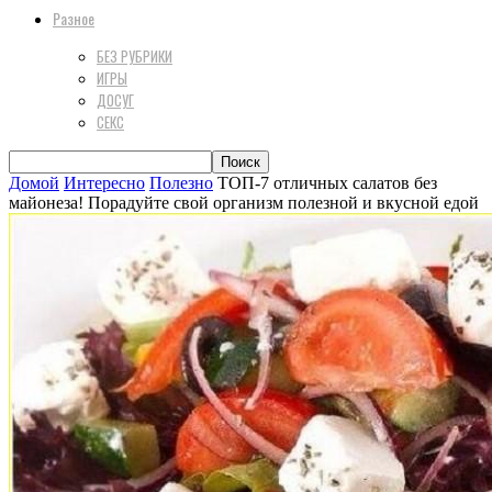
Разное
БЕЗ РУБРИКИ
ИГРЫ
ДОСУГ
СЕКС
Домой
Интересно
Полезно
ТОП-7 отличных салатов без
майонеза! Порадуйте свой организм полезной и вкусной едой