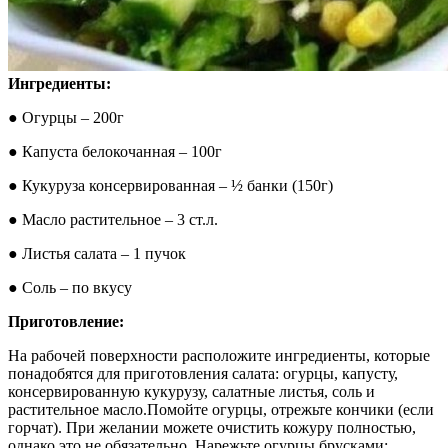
Ингредиенты:
● Огурцы – 200г
● Капуста белокочанная – 100г
● Кукуруза консервированная – ½ банки (150г)
● Масло растительное – 3 ст.л.
● Листья салата – 1 пучок
● Соль – по вкусу
Приготовление:
На рабочей поверхности расположите ингредиенты, которые
понадобятся для приготовления салата: огурцы, капусту,
консервированную кукурузу, салатные листья, соль и
растительное масло.Помойте огурцы, отрежьте кончики (если
горчат). При желании можете очистить кожуру полностью,
однако это не обязательно. Нарежьте огурцы брусками: