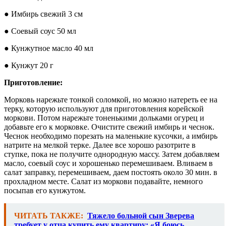
● Имбирь свежий 3 см
● Соевый соус 50 мл
● Кунжутное масло 40 мл
● Кунжут 20 г
Приготовление:
Морковь нарежьте тонкой соломкой, но можно натереть ее на
терку, которую используют для приготовления корейской
моркови. Потом нарежьте тоненькими дольками огурец и
добавьте его к морковке. Очистите свежий имбирь и чеснок.
Чеснок необходимо порезать на маленькие кусочки, а имбирь
натрите на мелкой терке. Далее все хорошо разотрите в
ступке, пока не получите однородную массу. Затем добавляем
масло, соевый соус и хорошенько перемешиваем. Вливаем в
салат заправку, перемешиваем, даем постоять около 30 мин. в
прохладном месте. Салат из моркови подавайте, немного
посыпав его кунжутом.
ЧИТАТЬ ТАКЖЕ:
Тяжело больной сын Зверева
требует у отца купить ему квартиру: «Я боюсь