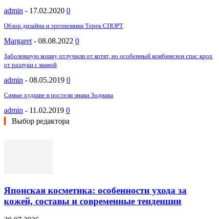
admin
-
17.02.2020
0
Обзор дизайна и эргономики Терек СПОРТ
Margaret
-
08.08.2022
0
Заболевшую кошку отлучили от котят, но особенный комбинезон спас крох
от разлуки с мамой
admin
-
08.05.2019
0
Самые худшие в постели знаки Зодиака
admin
-
11.02.2019
0
Выбор редактора
Японская косметика: особенности ухода за
кожей, составы и современные тенденции