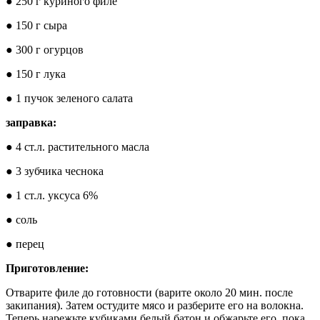
● 250 г куриного филе
● 150 г сыра
● 300 г огурцов
● 150 г лука
● 1 пучок зеленого салата
заправка:
● 4 ст.л. растительного масла
● 3 зубчика чеснока
● 1 ст.л. уксуса 6%
● соль
● перец
Приготовление:
Отварите филе до готовности (варите около 20 мин. после
закипания). Затем остудите мясо и разберите его на волокна.
Теперь нарежьте кубиками белый батон и обжарьте его, пока