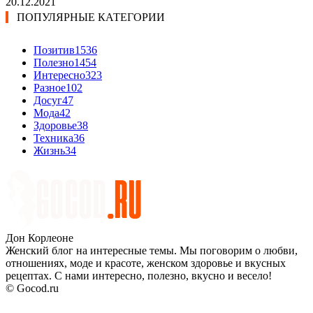
20.12.2021
ПОПУЛЯРНЫЕ КАТЕГОРИИ
Позитив
1536
Полезно
1454
Интересно
323
Разное
102
Досуг
47
Мода
42
Здоровье
38
Техника
36
Жизнь
34
Дон Корлеоне
Женский блог на интересные темы. Мы поговорим о любви,
отношениях, моде и красоте, женском здоровье и вкусных
рецептах. С нами интересно, полезно, вкусно и весело!
© Gocod.ru