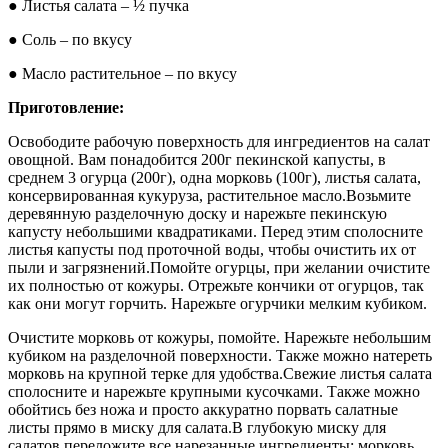
● Листья салата – ½ пучка
● Соль – по вкусу
● Масло растительное – по вкусу
Приготовление:
Освободите рабочую поверхность для ингредиентов на салат
овощной. Вам понадобится 200г пекинской капусты, в
среднем 3 огурца (200г), одна морковь (100г), листья салата,
консервированная кукуруза, растительное масло.Возьмите
деревянную разделочную доску и нарежьте пекинскую
капусту небольшими квадратиками. Перед этим сполосните
листья капусты под проточной воды, чтобы очистить их от
пыли и загрязнений.Помойте огурцы, при желании очистите
их полностью от кожуры. Отрежьте кончики от огурцов, так
как они могут горчить. Нарежьте огурчики мелким кубиком.
Очистите морковь от кожуры, помойте. Нарежьте небольшим
кубиком на разделочной поверхности. Также можно натереть
морковь на крупной терке для удобства.Свежие листья салата
сполосните и нарежьте крупными кусочками. Также можно
обойтись без ножа и просто аккуратно порвать салатные
листы прямо в миску для салата.В глубокую миску для
салатов переложите все нарезанные ингредиенты: морковь,