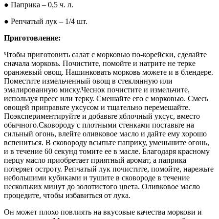
● Паприка – 0,5 ч. л.
● Репчатый лук – 1/4 шт.
Приготовление:
Чтобы приготовить салат с морковью по-корейски, сделайте
сначала морковь. Почистите, помойте и натрите не терке
оранжевый овощ. Нашинковать морковь можете и в блендере.
Поместите измельченный овощ в стеклянную или
эмалированную миску.Чеснок почистите и измельчите,
используя пресс или терку. Смешайте его с морковью. Смесь
овощей приправьте уксусом и тщательно перемешайте.
Поэкспериментируйте и добавьте яблочный уксус, вместо
обычного.Сковороду с плотными стенками поставьте на
сильный огонь, влейте оливковое масло и дайте ему хорошо
вспениться. В сковороду всыпьте паприку, уменьшите огонь,
и в течение 60 секунд томите ее в масле. Благодаря красному
перцу масло приобретает приятный аромат, а паприка
потеряет остроту. Репчатый лук почистите, помойте, нарежьте
небольшими кубиками и тушите в сковороде в течение
нескольких минут до золотистого цвета. Оливковое масло
процедите, чтобы избавиться от лука.
Он может плохо повлиять на вкусовые качества моркови и