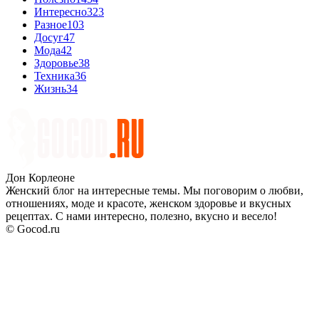
Интересно
323
Разное
103
Досуг
47
Мода
42
Здоровье
38
Техника
36
Жизнь
34
Дон Корлеоне
Женский блог на интересные темы. Мы поговорим о любви,
отношениях, моде и красоте, женском здоровье и вкусных
рецептах. С нами интересно, полезно, вкусно и весело!
© Gocod.ru