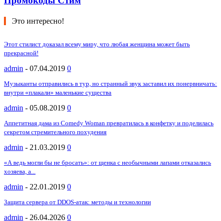
Промокоды Стим
Это интересно!
Этот стилист доказал всему миру, что любая женщина может быть
прекрасной!
admin
-
07.04.2019
0
Музыканты отправились в тур, но странный звук заставил их понервничать:
внутри «плакали» маленькие существа
admin
-
05.08.2019
0
Аппетитная дама из Comedy Woman превратилась в конфетку и поделилась
секретом стремительного похудения
admin
-
21.03.2019
0
«А ведь могли бы не бросать»: от щенка с необычными лапами отказались
хозяева, а...
admin
-
22.01.2019
0
Защита сервера от DDOS-атак: методы и технологии
admin
-
26.04.2026
0