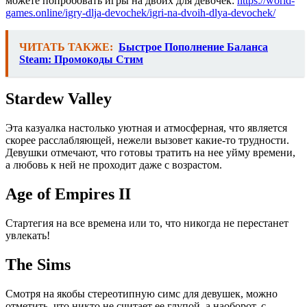
можете попробовать игры на двоих для девочек:
https://world-
games.online/igry-dlja-devochek/igri-na-dvoih-dlya-devochek/
ЧИТАТЬ ТАКЖЕ:
Быстрое Пополнение Баланса
Steam: Промокоды Стим
Stardew Valley
Эта казуалка настолько уютная и атмосферная, что является
скорее расслабляющей, нежели вызовет какие-то трудности.
Девушки отмечают, что готовы тратить на нее уйму времени,
а любовь к ней не проходит даже с возрастом.
Age of Empires II
Стартегия на все времена или то, что никогда не перестанет
увлекать!
The Sims
Смотря на якобы стереотипную симс для девушек, можно
отметить, что никто не считает ее глупой, а наоборот, с