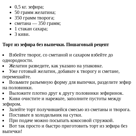
0,5 кг. зефира;
50 грамм желатина;
350 грамм творога;
сметана — 350 грамм;
1 стакан сахара;
3 киви.
Торт из зефира без выпечки. Пошаговый рецепт
Взбейте творог, со сметаной и сахаром взбейте до
однородности.
Желатин разведите, как указано на упаковке.
Уже готовый желатин, добавьте к творогу и сметане,
перемешайте.
Возьмите разъемную форму для выпечки, разделите зефир
на половинки.
Выложите плотно друг к другу половинки зефиринок.
Киви очистите и нарежьте, заполните пустоты между
зефиром.
Залейте торт получившейся смесью из сметаны и творога.
Поставьте в холодильник на сутки.
При подаче можно посыпать кокосовой стружкой.
Вот так просто и быстро приготовить торт из зефира без
выпечки!