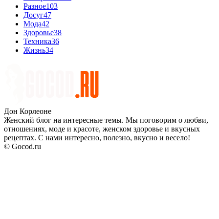
Разное
103
Досуг
47
Мода
42
Здоровье
38
Техника
36
Жизнь
34
Дон Корлеоне
Женский блог на интересные темы. Мы поговорим о любви,
отношениях, моде и красоте, женском здоровье и вкусных
рецептах. С нами интересно, полезно, вкусно и весело!
© Gocod.ru