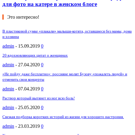
для фото на катере в женском блоге
Это интересно!
В пластиковой сумке «плакали» малыши-котята, оставшиеся без мамы, дома
и хозяина
admin
-
15.09.2019
0
20 вдохновляющих цитат о женщинах
admin
-
27.04.2020
0
«Не пойду даже бесплатно»: россияне молят Бузову «пожалеть людей» и
отменить свои концерты
admin
-
07.04.2019
0
Раствор который вытянет из ног всю боль!
admin
-
25.05.2020
0
Свежая подборка коротких историй из жизни для хорошего настрония.
admin
-
23.03.2019
0