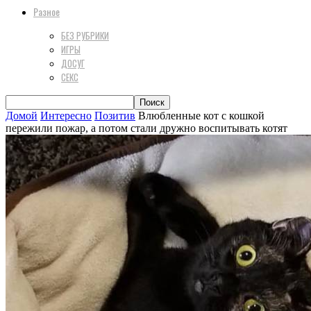
Разное
БЕЗ РУБРИКИ
ИГРЫ
ДОСУГ
СЕКС
Домой
Интересно
Позитив
Влюбленные кот с кошкой
пережили пожар, а потом стали дружно воспитывать котят