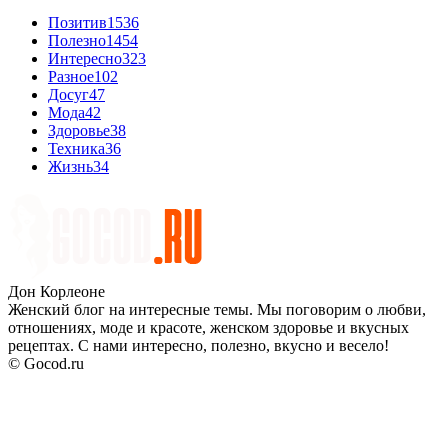
Позитив
1536
Полезно
1454
Интересно
323
Разное
102
Досуг
47
Мода
42
Здоровье
38
Техника
36
Жизнь
34
Дон Корлеоне
Женский блог на интересные темы. Мы поговорим о любви,
отношениях, моде и красоте, женском здоровье и вкусных
рецептах. С нами интересно, полезно, вкусно и весело!
© Gocod.ru