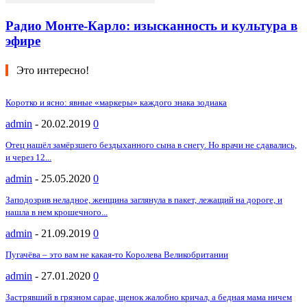
Радио Монте-Карло: изысканность и культура в
эфире
Это интересно!
Коротко и ясно: явные «маркеры» каждого знака зодиака
admin
-
20.02.2019
0
Отец нашёл замёрзшего бездыханного сына в снегу. Но врачи не сдавались,
и через 12...
admin
-
25.05.2020
0
Заподозрив неладное, женщина заглянула в пакет, лежащий на дороге, и
нашла в нем крошечного...
admin
-
21.09.2019
0
Пугачёва – это вам не какая-то Королева Великобритании
admin
-
27.01.2020
0
Застрявший в грязном сарае, щенок жалобно кричал, а бедная мама ничем