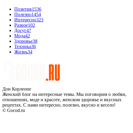
Позитив
1536
Полезно
1454
Интересно
323
Разное
102
Досуг
47
Мода
42
Здоровье
38
Техника
36
Жизнь
34
Дон Корлеоне
Женский блог на интересные темы. Мы поговорим о любви,
отношениях, моде и красоте, женском здоровье и вкусных
рецептах. С нами интересно, полезно, вкусно и весело!
© Gocod.ru