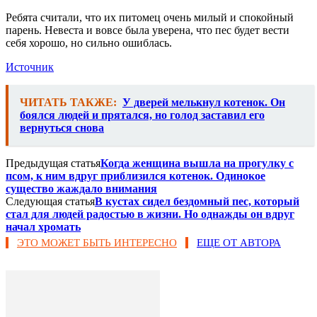
Ребята считали, что их питомец очень милый и спокойный
парень. Невеста и вовсе была уверена, что пес будет вести
себя хорошо, но сильно ошиблась.
Источник
ЧИТАТЬ ТАКЖЕ:
У дверей мелькнул котенок. Он
боялся людей и прятался, но голод заставил его
вернуться снова
Предыдущая статья
Когда женщина вышла на прогулку с
псом, к ним вдруг приблизился котенок. Одинокое
существо жаждало внимания
Следующая статья
В кустах сидел бездомный пес, который
стал для людей радостью в жизни. Но однажды он вдруг
начал хромать
ЭТО МОЖЕТ БЫТЬ ИНТЕРЕСНО
ЕЩЕ ОТ АВТОРА