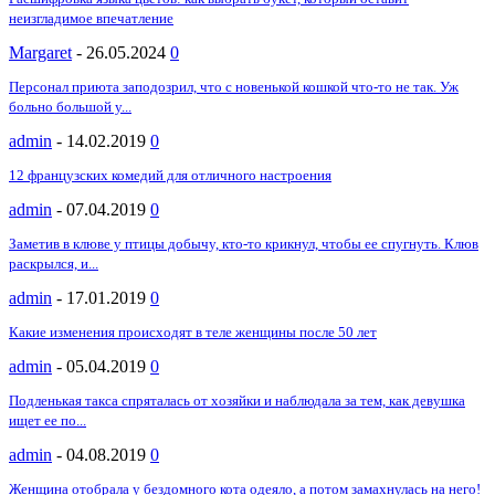
неизгладимое впечатление
Margaret
-
26.05.2024
0
Персонал приюта заподозрил, что с новенькой кошкой что-то не так. Уж
больно большой у...
admin
-
14.02.2019
0
12 французских комедий для отличного настроения
admin
-
07.04.2019
0
Заметив в клюве у птицы добычу, кто-то крикнул, чтобы ее спугнуть. Клюв
раскрылся, и...
admin
-
17.01.2019
0
Какие изменения происходят в теле женщины после 50 лет
admin
-
05.04.2019
0
Подленькая такса спряталась от хозяйки и наблюдала за тем, как девушка
ищет ее по...
admin
-
04.08.2019
0
Женщина отобрала у бездомного кота одеяло, а потом замахнулась на него!