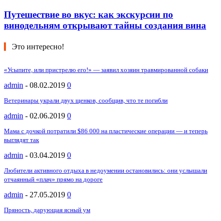
Путешествие во вкус: как экскурсии по
винодельням открывают тайны создания вина
Это интересно!
«Усыпите, или пристрелю его!» — заявил хозяин травмированной собаки
admin
-
08.02.2019
0
Ветеринары украли двух щенков, сообщив, что те погибли
admin
-
02.06.2019
0
Мама с дочкой потратили $86 000 на пластические операции — и теперь
выглядят так
admin
-
03.04.2019
0
Любители активного отдыха в недоумении остановились: они услышали
отчаянный «плач» прямо на дороге
admin
-
27.05.2019
0
Пряность, дарующая ясный ум