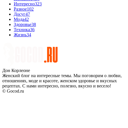
Интересно
323
Разное
102
Досуг
47
Мода
42
Здоровье
38
Техника
36
Жизнь
34
Дон Корлеоне
Женский блог на интересные темы. Мы поговорим о любви,
отношениях, моде и красоте, женском здоровье и вкусных
рецептах. С нами интересно, полезно, вкусно и весело!
© Gocod.ru