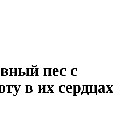
авный пес с
ту в их сердцах