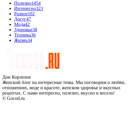
Полезно
1454
Интересно
323
Разное
102
Досуг
47
Мода
42
Здоровье
38
Техника
36
Жизнь
34
Дон Корлеоне
Женский блог на интересные темы. Мы поговорим о любви,
отношениях, моде и красоте, женском здоровье и вкусных
рецептах. С нами интересно, полезно, вкусно и весело!
© Gocod.ru