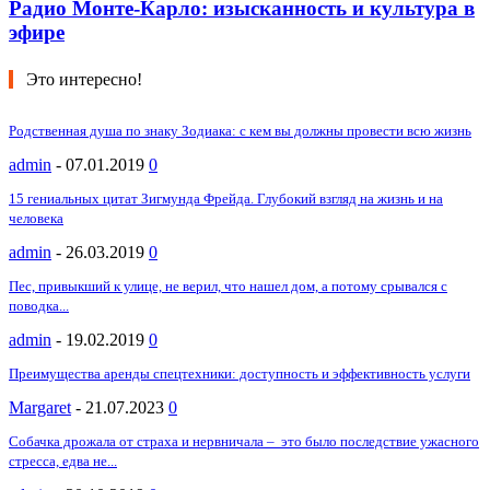
Радио Монте-Карло: изысканность и культура в
эфире
Это интересно!
Родственная душа по знаку Зодиака: с кем вы должны провести всю жизнь
admin
-
07.01.2019
0
15 гениальных цитат Зигмунда Фрейда. Глубокий взгляд на жизнь и на
человека
admin
-
26.03.2019
0
Пес, привыкший к улице, не верил, что нашел дом, а потому срывался с
поводка...
admin
-
19.02.2019
0
Преимущества аренды спецтехники: доступность и эффективность услуги
Margaret
-
21.07.2023
0
Собачка дрожала от страха и нервничала – это было последствие ужасного
стресса, едва не...