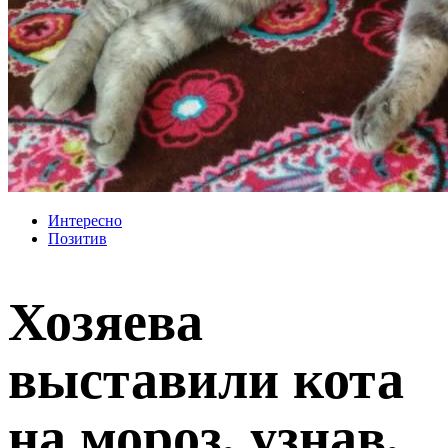
Интересно
Позитив
Хозяева
выставили кота
на мороз, узнав,