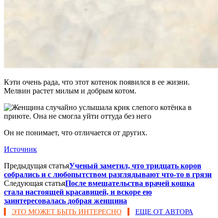
Кэти очень рада, что этот котенок появился в ее жизни.
Мелвин растет милым и добрым котом.
Он не понимает, что отличается от других.
Источник
Предыдущая статья
Ученый заметил, что тридцать коров
собрались и с любопытством разглядывают что-то в грязи
Следующая статья
После вмешательства врачей кошка
стала настоящей красавицей, и вскоре ею
заинтересовалась добрая женщина
ЭТО МОЖЕТ БЫТЬ ИНТЕРЕСНО
ЕЩЕ ОТ АВТОРА