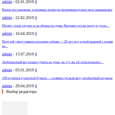
admin
-
02.01.2019
0
Врачи постановили: в нервные периоды женщинам нужно пить шампанское
admin
-
22.02.2019
0
Пёсику стало скучно и он сбежал из дома. Питомец сел на поезд и уехал…
admin
-
16.04.2019
0
Попугай умеет гавкать похлеще собаки — 20 лет под одной крышей с псами
не...
admin
-
15.07.2019
0
Любопытный кот решил удрать из дома, но тут же об этом пожалел…
admin
-
05.01.2019
0
100 рулонов туалетной бумаги — хозяева сделали коту необычный подарок
admin
-
29.04.2019
0
Выбор редактора