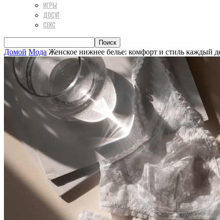
ИГРЫ
ДОСУГ
СЕКС
Домой
Мода
Женское нижнее белье: комфорт и стиль каждый д