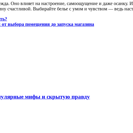
ежда. Оно влияет на настроение, самоощущение и даже осанку. 
щину счастливой. Выбирайте белье с умом и чувством — ведь нас
ать?
 от выбора помещения до запуска магазина
опулярные мифы и скрытую правду