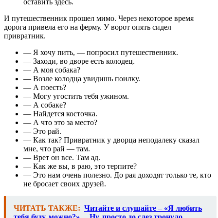
оставить здесь.
И путешественник прошел мимо. Через некоторое время
дорога привела его на ферму. У ворот опять сидел
привратник.
— Я хочу пить, — попросил путешественник.
— Заходи, во дворе есть колодец.
— А моя собака?
— Возле колодца увидишь поилку.
— А поесть?
— Могу угостить тебя ужином.
— А собаке?
— Найдется косточка.
— А что это за место?
— Это рай.
— Как так? Привратник у дворца неподалеку сказал
мне, что рай — там.
— Врет он все. Там ад.
— Как же вы, в раю, это терпите?
— Это нам очень полезно. До рая доходят только те, кто
не бросает своих друзей.
ЧИТАТЬ ТАКЖЕ:
Читайте и слушайте – «Я любить
тебя буду, можно?»… Ну, просто до слез тронуло…