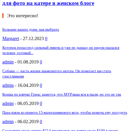
для фото на катере в женском блоге
Это интересно!
Большие кашпо дома: как выбрать
Margaret
-
27.12.2023
0
Котенок попал под сильный ливень и уже не дышал, но рядом оказался
человек, готовый...
admin
-
01.08.2019
0
Собаки — часть жизни знаменитого актера. Он помогает им стать
счастливыми
admin
-
16.04.2019
0
Кошка по кличке Грязь: кажется, что МУРлыка вся в пыли, но это не так
admin
-
06.05.2019
0
Пара взяла из приюта 15-килограммового кота, чтобы помочь ему похудеть
admin
-
06.02.2019
0
Состояние этого актера $714 миллионов, но живет он на $100 в месяц