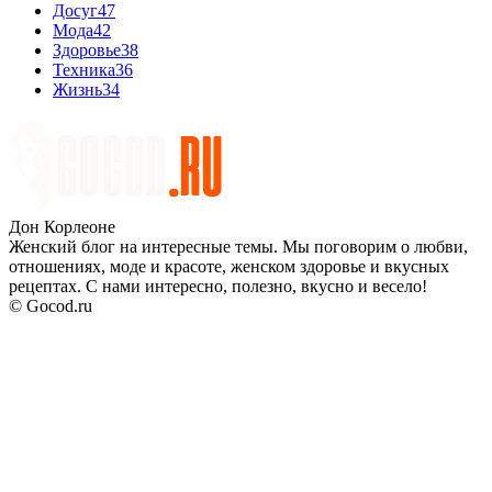
Досуг
47
Мода
42
Здоровье
38
Техника
36
Жизнь
34
Дон Корлеоне
Женский блог на интересные темы. Мы поговорим о любви,
отношениях, моде и красоте, женском здоровье и вкусных
рецептах. С нами интересно, полезно, вкусно и весело!
© Gocod.ru