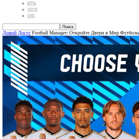
ИГРЫ
ДОСУГ
СЕКС
Домой
Досуг
Football Manager: Откройте Двери в Мир Футбол