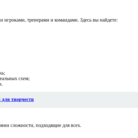
и игроками, тренерами и командами. Здесь вы найдете:
жь;
еальных схем;
и.
 для творчеств
овни сложности, подходящие для всех.