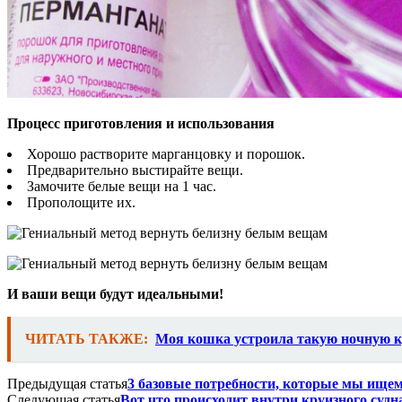
Процесс приготовления и использования
Хорошо растворите марганцовку и порошок.
Предварительно выстирайте вещи.
Замочите белые вещи на 1 час.
Прополощите их.
И ваши вещи будут идеальными!
ЧИТАТЬ ТАКЖЕ:
Моя кошка устроила такую ночную ку
Предыдущая статья
3 базовые потребности, которые мы ище
Следующая статья
Вот что происходит внутри круизного суд