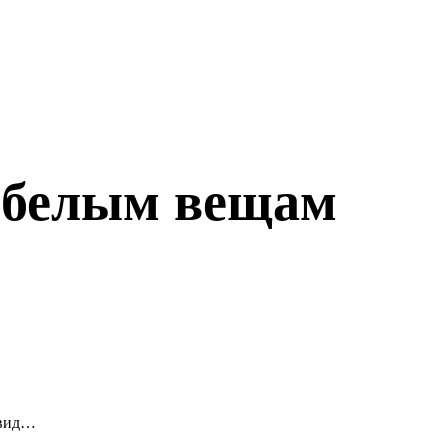
у белым вещам
 вид…