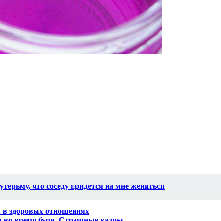
терьму, что соседу придется на мне жениться
м в здоровых отношениях
на во время бури. Страшные кадры