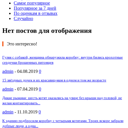
Самое популярное
Популярное за 7 дней
По оценкам в отзывах
Случайно
Нет постов для отображения
Это интересно!
Гуляя с собакой, женщина обнаружила коробку: внутри бились крохотные
сердечки брошенных питомцев
admin
-
04.08.2019
0
15 звёздных дочек и их красавиц-мам в одном и том же возрасте
admin
-
07.04.2019
0
Дикие рыжики: шесть котят оказались на улице без крыши над головой, не
желая контактировать...
admin
-
11.10.2019
0
К зданию подбросили коробку с четырьмя котятами. Троих вскоре забрали
добрые люди, а одна...