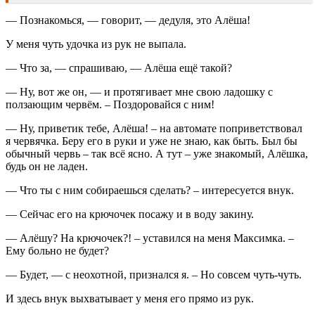
— Познакомься, — говорит, — дедуля, это Алёша!
У меня чуть удочка из рук не выпала.
— Что за, — спрашиваю, — Алёша ещё такой?
— Ну, вот же он, — и протягивает мне свою ладошку с
ползающим червём. – Поздоровайся с ним!
— Ну, приветик тебе, Алёша! – на автомате поприветствовал
я червячка. Беру его в руки и уже не знаю, как быть. Был бы
обычный червь – так всё ясно. А тут – уже знакомый, Алёшка,
будь он не ладен.
— Что ты с ним собираешься сделать? – интересуется внук.
— Сейчас его на крючочек посажу и в воду закину.
— Алёшу? На крючочек?! – уставился на меня Максимка. –
Ему больно не будет?
— Будет, — с неохотной, признался я. – Но совсем чуть-чуть.
И здесь внук выхватывает у меня его прямо из рук.