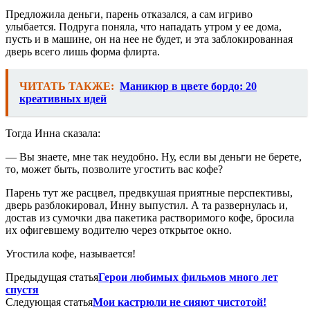
Предложила деньги, парень отказался, а сам игриво
улыбается. Подруга поняла, что нападать утром у ее дома,
пусть и в машине, он на нее не будет, и эта заблокированная
дверь всего лишь форма флирта.
ЧИТАТЬ ТАКЖЕ:
Маникюр в цвете бордо: 20
креативных идей
Тогда Инна сказала:
— Вы знаете, мне так неудобно. Ну, если вы деньги не берете,
то, может быть, позволите угостить вас кофе?
Парень тут же расцвел, предвкушая приятные перспективы,
дверь разблокировал, Инну выпустил. А та развернулась и,
достав из сумочки два пакетика растворимого кофе, бросила
их офигевшему водителю через открытое окно.
Угостила кофе, называется!
Предыдущая статья
Герои любимых фильмов много лет
спустя
Следующая статья
Мои кастрюли не сияют чистотой!