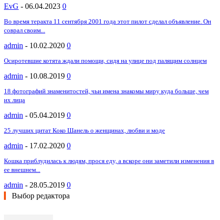
EvG
-
06.04.2023
0
Во время теракта 11 сентября 2001 года этот пилот сделал объявление. Он
соврал своим...
admin
-
10.02.2020
0
Осиротевшие котята ждали помощи, сидя на улице под палящим солнцем
admin
-
10.08.2019
0
18 фотографий знаменитостей, чьи имена знакомы миру куда больше, чем
их лица
admin
-
05.04.2019
0
25 лучших цитат Коко Шанель о женщинах, любви и моде
admin
-
17.02.2020
0
Кошка приблудилась к людям, прося еду, а вскоре они заметили изменения в
ее внешнем...
admin
-
28.05.2019
0
Выбор редактора