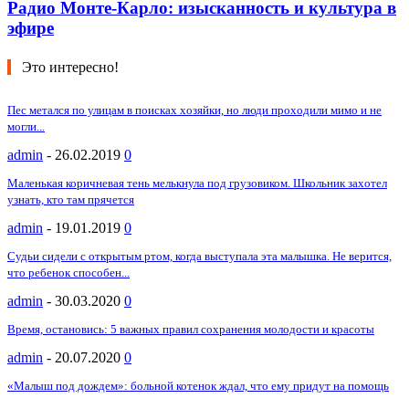
Радио Монте-Карло: изысканность и культура в
эфире
Это интересно!
Пес метался по улицам в поисках хозяйки, но люди проходили мимо и не
могли...
admin
-
26.02.2019
0
Маленькая коричневая тень мелькнула под грузовиком. Школьник захотел
узнать, кто там прячется
admin
-
19.01.2019
0
Судьи сидели с открытым ртом, когда выступала эта малышка. Не верится,
что ребенок способен...
admin
-
30.03.2020
0
Время, остановись: 5 важных правил сохранения молодости и красоты
admin
-
20.07.2020
0
«Малыш под дождем»: больной котенок ждал, что ему придут на помощь