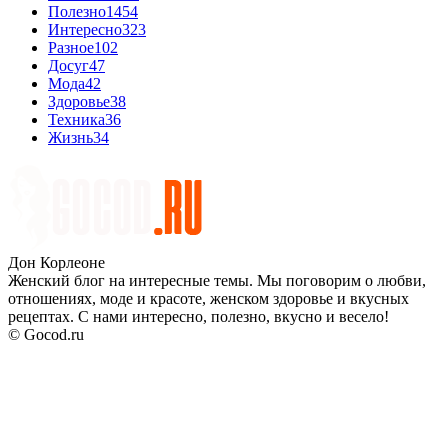
Полезно
1454
Интересно
323
Разное
102
Досуг
47
Мода
42
Здоровье
38
Техника
36
Жизнь
34
Дон Корлеоне
Женский блог на интересные темы. Мы поговорим о любви,
отношениях, моде и красоте, женском здоровье и вкусных
рецептах. С нами интересно, полезно, вкусно и весело!
© Gocod.ru