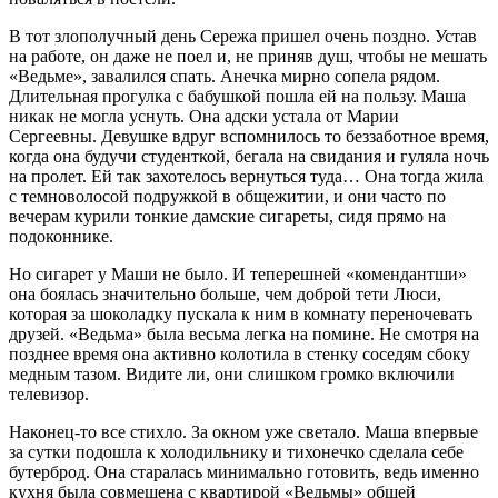
В тот злополучный день Сережа пришел очень поздно. Устав
на работе, он даже не поел и, не приняв душ, чтобы не мешать
«Ведьме», завалился спать. Анечка мирно сопела рядом.
Длительная прогулка с бабушкой пошла ей на пользу. Маша
никак не могла уснуть. Она адски устала от Марии
Сергеевны. Девушке вдруг вспомнилось то беззаботное время,
когда она будучи студенткой, бегала на свидания и гуляла ночь
на пролет. Ей так захотелось вернуться туда… Она тогда жила
с темноволосой подружкой в общежитии, и они часто по
вечерам курили тонкие дамские сигареты, сидя прямо на
подоконнике.
Но сигарет у Маши не было. И теперешней «комендантши»
она боялась значительно больше, чем доброй тети Люси,
которая за шоколадку пускала к ним в комнату переночевать
друзей. «Ведьма» была весьма легка на помине. Не смотря на
позднее время она активно колотила в стенку соседям сбоку
медным тазом. Видите ли, они слишком громко включили
телевизор.
Наконец-то все стихло. За окном уже светало. Маша впервые
за сутки подошла к холодильнику и тихонечко сделала себе
бутерброд. Она старалась минимально готовить, ведь именно
кухня была совмещена с квартирой «Ведьмы» общей