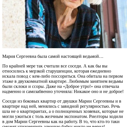
Мария Сергеевна была самой настоящей ведьмой…
По крайней мере так считали все соседи. А как бы вы
относились к мерзкой старушенции, которая ежедневно
искала повод с кем-либо поссориться. Она обитала на первом
этаже в двухкомнатной квартире. Любимым занятием ведьмы
были склоки и ссоры. Даже на «Доброе утро!» она отвечала
надменно и самозабвенно уточняла: Никакое оно и не доброе!
Соседи из боковых квартир от двушки Марии Сергеевны и в
квартире над ней, менялись с завидной регулярностью. Речь
шла не о квартирантах, а о полноценных хозяевах, которые не
могли ужиться с толь желчным экспонатом. Риелторы ходили
в дом Марии Сергеевны как на работу. В то, что кто-то таки
сможет утихомирить злющую бабку никто не верил!