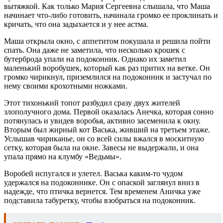
вытяжкой. Как только Мария Сергеевна слышала, что Маша
начинает что-либо готовить, начинала громко ее проклинать и
кричать, что она задыхается и у нее астма.
Маша открыла окно, с аппетитом покушала и решила пойти
спать. Она даже не заметила, что несколько крошек с
бутерброда упали на подоконник. Однако их заметил
маленький воробушек, который как раз притих на ветке. Он
громко чирикнул, приземлился на подоконник и застучал по
нему своими крохотными ножками.
Этот тихонький топот разбудил сразу двух жителей
злополучного дома. Первой оказалась Анечка, которая сонно
потянулась и увидев воробья, активно засеменила к окну.
Вторым был жирный кот Васька, живший на третьем этаже.
Услышав чириканье, он со всей силы вжался в москитную
сетку, которая была на окне. Завесы не выдержали, и она
упала прямо на клумбу «Ведьмы».
Воробей испугался и улетел. Васька каким-то чудом
удержался на подоконнике. Он с опаской заглянул вниз в
надежде, что птичка вернется. Тем временем Аничка уже
подставила табуретку, чтобы взобраться на подоконник.