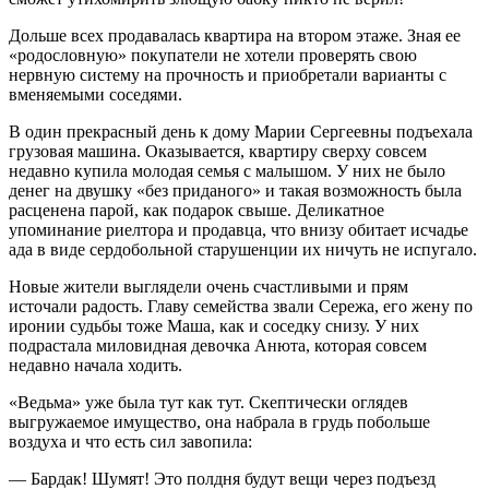
Дольше всех продавалась квартира на втором этаже. Зная ее
«родословную» покупатели не хотели проверять свою
нервную систему на прочность и приобретали варианты с
вменяемыми соседями.
В один прекрасный день к дому Марии Сергеевны подъехала
грузовая машина. Оказывается, квартиру сверху совсем
недавно купила молодая семья с малышом. У них не было
денег на двушку «без приданого» и такая возможность была
расценена парой, как подарок свыше. Деликатное
упоминание риелтора и продавца, что внизу обитает исчадье
ада в виде сердобольной старушенции их ничуть не испугало.
Новые жители выглядели очень счастливыми и прям
источали радость. Главу семейства звали Сережа, его жену по
иронии судьбы тоже Маша, как и соседку снизу. У них
подрастала миловидная девочка Анюта, которая совсем
недавно начала ходить.
«Ведьма» уже была тут как тут. Скептически оглядев
выгружаемое имущество, она набрала в грудь побольше
воздуха и что есть сил завопила:
— Бардак! Шумят! Это полдня будут вещи через подъезд