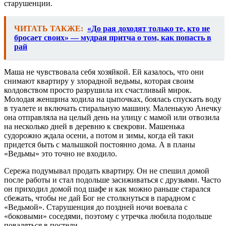
старушенции.
ЧИТАТЬ ТАКЖЕ:
«До рая доходят только те, кто не
бросает своих» — мудрая притча о том, как попасть в
рай
Маша не чувствовала себя хозяйкой. Ей казалось, что они
снимают квартиру у злорадной ведьмы, которая своим
колдовством просто разрушила их счастливый мирок.
Молодая женщина ходила на цыпочках, боялась спускать воду
в туалете и включать стиральную машину. Маленькую Анечку
она отправляла на целый день на улицу с мамой или отвозила
на несколько дней в деревню к свекрови. Машенька
судорожно ждала осени, а потом и зимы, когда ей таки
придется быть с малышкой постоянно дома. А в планы
«Ведьмы» это точно не входило.
Сережа подумывал продать квартиру. Он не спешил домой
после работы и стал подольше засиживаться с друзьями. Часто
он приходил домой под шафе и как можно раньше старался
сбежать, чтобы не дай Бог не столкнуться в парадном с
«Ведьмой». Старушенция до поздней ночи воевала с
«боковыми» соседями, поэтому с утречка любила подольше
поваляться в постели.