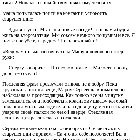
тягать! Никакого спокойствия пожилому человеку!
Маша попыталась пойти на контакт и успокоить
старушенцию:
— Здравствуйте! Мы ваши новые соседи! Теперь мы будем
жить на втором этаже. Мы совсем немного пошумим и все. Я
после нас уберу парадное! Не переживайте!
«Ведьма» только зло глянула на Машу и довольно потерла
руки:
— Сверху говорите… На втором этаже… Милости прошу,
дорогие соседи!
Последняя фраза прозвучала отнюдь не к добру. Пока
грузчики заносили вещи, Мария Сергеевна внимательно
наблюдала за происходящем. Как только все на минутку
замешкались, она подбежала к красивому шкафу, который
подарили молодым родители на годовщину, и что есть мочи
ударила своей палкой по левой дверце. Стеклянная
конструкция разлетелась на осколки.
Сережа не выдержал такого безобразия. Он метнулся к
старушенции с криком: «Да что вы себе позволяете! Вы в
своем уме?» и сжал кулаки. Но хитрая бабка только этого и