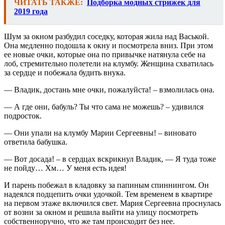
ЧИТАТЬ ТАКЖЕ:
Подборка модных стрижек для
2019 года
Шум за окном разбудил соседку, которая жила над Васькой.
Она медленно подошла к окну и посмотрела вниз. При этом
ее новые очки, которые она по привычке натянула себе на
лоб, стремительно полетели на клумбу. Женщина схватилась
за сердце и побежала будить внука.
— Владик, достань мне очки, пожалуйста! – взмолилась она.
— А где они, бабуль? Ты что сама не можешь? – удивился
подросток.
— Они упали на клумбу Марии Сергеевны! – виновато
ответила бабушка.
— Вот досада! – в сердцах вскрикнул Владик, — Я туда тоже
не пойду… Хм… У меня есть идея!
И парень побежал в кладовку за папиным спиннингом. Он
надеялся подцепить очки удочкой. Тем временем в квартире
на первом этаже включился свет. Мария Сергеевна проснулась
от возни за окном и решила выйти на улицу посмотреть
собственноручно, что же там происходит без нее.