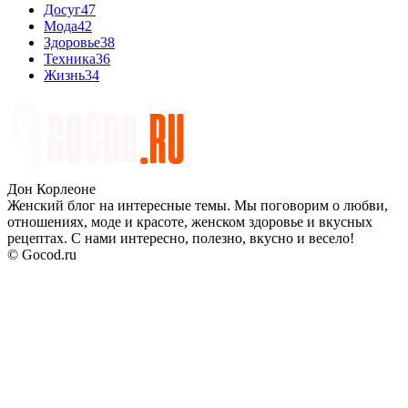
Досуг
47
Мода
42
Здоровье
38
Техника
36
Жизнь
34
Дон Корлеоне
Женский блог на интересные темы. Мы поговорим о любви,
отношениях, моде и красоте, женском здоровье и вкусных
рецептах. С нами интересно, полезно, вкусно и весело!
© Gocod.ru