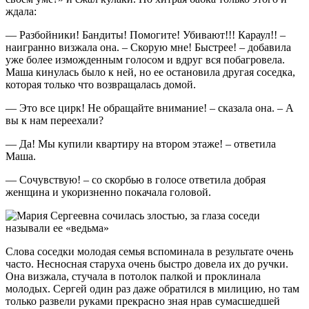
ждала:
— Разбойники! Бандиты! Помогите! Убивают!!! Караул!! –
наигранно визжала она. – Скорую мне! Быстрее! – добавила
уже более изможденным голосом и вдруг вся побагровела.
Маша кинулась было к ней, но ее остановила другая соседка,
которая только что возвращалась домой.
— Это все цирк! Не обращайте внимание! – сказала она. – А
вы к нам переехали?
— Да! Мы купили квартиру на втором этаже! – ответила
Маша.
— Сочувствую! – со скорбью в голосе ответила добрая
женщина и укоризненно покачала головой.
Слова соседки молодая семья вспоминала в результате очень
часто. Несносная старуха очень быстро довела их до ручки.
Она визжала, стучала в потолок палкой и проклинала
молодых. Сергей один раз даже обратился в милицию, но там
только развели руками прекрасно зная нрав сумасшедшей