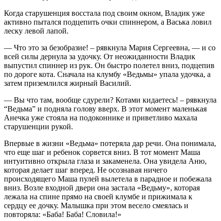
Когда старушенция восстала под своим окном, Владик уже
активно пытался подцепить очки спиннером, а Васька ловил
леску левой лапой.
— Что это за безобразие! – рявкнула Мария Сергеевна, — и со
всей силы дернула за удочку. От неожиданности Владик
выпустил спиннер из рук. Он быстро полетел вниз, подцепив
по дороге кота. Сначала на клумбу «Ведьмы» упала удочка, а
затем приземлился жирный Василий.
— Вы что там, вообще сдурели? Котами кидаетесь! – рявкнула
“Ведьма” и подняла голову вверх. В этот момент маленькая
Анечка уже стояла на подоконнике и приветливо махала
старушенции рукой.
Впервые в жизни «Ведьма» потеряла дар речи. Она понимала,
что еще шаг и ребенок сорвется вниз. В тот момент Маша
интуитивно открыла глаза и закаменела. Она увидела Аню,
которая делает шаг вперед. Не осознавая ничего
происходящего Маша пулей вылетела в парадное и побежала
вниз. Возле входной двери она застала «Ведьму», которая
лежала на спине прямо на своей клумбе и прижимала к
сердцу ее дочку. Малышка при этом весело смеялась и
повторяла: «Баба! Баба! Словила!»