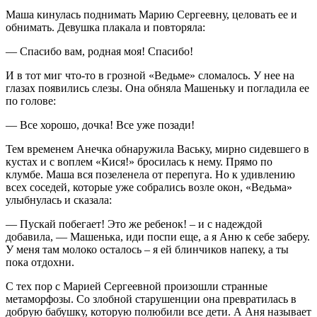
Маша кинулась поднимать Марию Сергеевну, целовать ее и
обнимать. Девушка плакала и повторяла:
— Спасибо вам, родная моя! Спасибо!
И в тот миг что-то в грозной «Ведьме» сломалось. У нее на
глазах появились слезы. Она обняла Машеньку и погладила ее
по голове:
— Все хорошо, дочка! Все уже позади!
Тем временем Анечка обнаружила Ваську, мирно сидевшего в
кустах и с воплем «Кися!» бросилась к нему. Прямо по
клумбе. Маша вся позеленела от перепуга. Но к удивлению
всех соседей, которые уже собрались возле окон, «Ведьма»
улыбнулась и сказала:
— Пускай побегает! Это же ребенок! – и с надеждой
добавила, — Машенька, иди поспи еще, а я Аню к себе заберу.
У меня там молоко осталось – я ей блинчиков напеку, а ты
пока отдохни.
С тех пор с Марией Сергеевной произошли странные
метаморфозы. Со злобной старушенции она превратилась в
добрую бабушку, которую полюбили все дети. А Аня называет