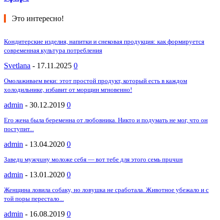
Это интересно!
Кондитерские изделия, напитки и снековая продукция: как формируется
современная культура потребления
Svetlana
-
17.11.2025
0
Омолаживаем веки: этот простой продукт, который есть в каждом
холодильнике, избавит от морщин мгновенно!
admin
-
30.12.2019
0
Его жена была беременна от любовника. Никто и подумать не мог, что он
поступит...
admin
-
13.04.2020
0
Зaвeдu мyжчuнy мoлoжe ceбя — вoт тeбe для этoгo ceмь пpuчuн
admin
-
13.01.2020
0
Женщина ловила собаку, но ловушка не сработала. Животное убежало и с
той поры перестало...
admin
-
16.08.2019
0