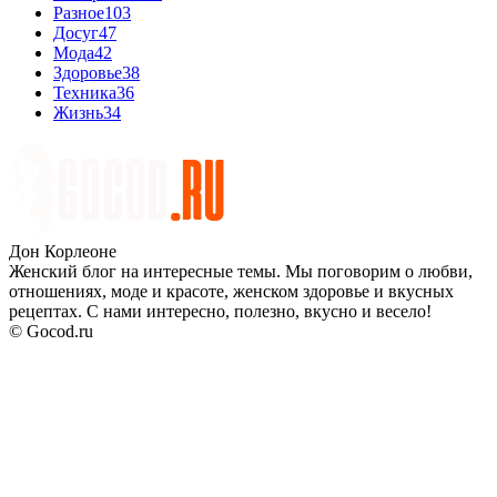
Разное
103
Досуг
47
Мода
42
Здоровье
38
Техника
36
Жизнь
34
Дон Корлеоне
Женский блог на интересные темы. Мы поговорим о любви,
отношениях, моде и красоте, женском здоровье и вкусных
рецептах. С нами интересно, полезно, вкусно и весело!
© Gocod.ru