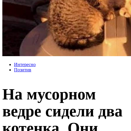
Интересно
Позитив
На мусорном
ведре сидели два
котенка. Они